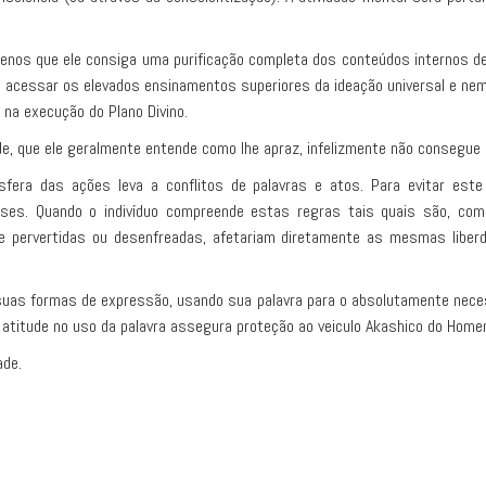
os que ele consiga uma purificação completa dos conteúdos internos de
 acessar os elevados ensinamentos superiores da ideação universal e nem t
na execução do Plano Divino.
de, que ele geralmente entende como lhe apraz, infelizmente não consegue
era das ações leva a conflitos de palavras e atos. Para evitar este t
asses. Quando o indivíduo compreende estas regras tais quais são, co
 se pervertidas ou desenfreadas, afetariam diretamente as mesmas libe
as formas de expressão, usando sua palavra para o absolutamente necessár
a atitude no uso da palavra assegura proteção ao veiculo Akashico do Home
ade.