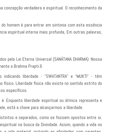
a concepção verdadeira e espiritual. O reconhecimento da
ço do homem é para entrar em sintonia com esta essência
cia espiritual interna mais profunda, Em outras palavras,
ados pela Lei Eterna Universal (SANÁTANA DHARMA). Nossa
mente a Brahma Prapti.6
 indicando liberdade - “SWATANTRA” e “MUKTI” - têm
 físico. Liberdade física não existe no sentido estrito do
tos específicos.
o é. Enquanto liberdade espiritual ou átmica representa e
ele, está a chave para alcançarmos a liberdade.
m distintos e separados, como se fossem opostos entre si.
 espiritual na busca da Divindade. Assim, quando a vida no
 a vida material, incluindo as afinidades com parentes,