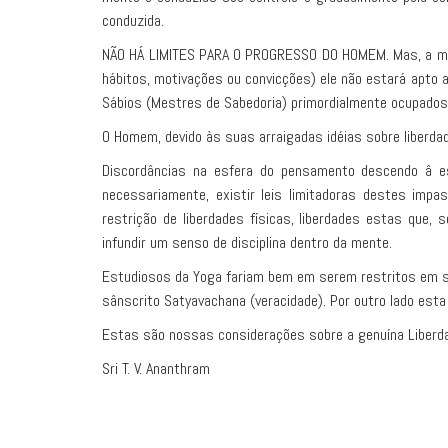
conduzida.
NÃO HÁ LIMITES PARA O PROGRESSO DO HOMEM. Mas, a men
hábitos, motivações ou convicções) ele não estará apto a
Sábios (Mestres de Sabedoria) primordialmente ocupados 
O Homem, devido às suas arraigadas idéias sobre liberda
Discordâncias na esfera do pensamento descendo â esf
necessariamente, existir leis limitadoras destes imp
restrição de liberdades físicas, liberdades estas que,
infundir um senso de disciplina dentro da mente.
Estudiosos da Yoga fariam bem em serem restritos em su
sânscrito Satyavachana (veracidade). Por outro lado est
Estas são nossas considerações sobre a genuína Liberd
Sri T. V. Ananthram