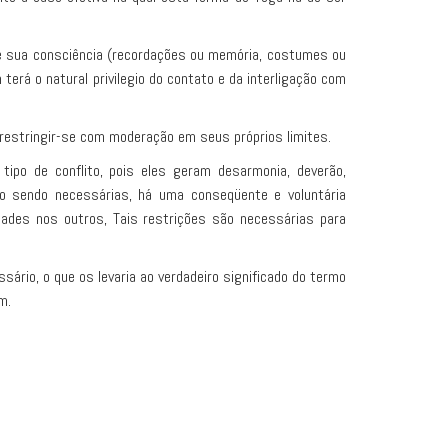
 sua consciência (recordações ou memória, costumes ou
erá o natural privilegio do contato e da interligação com
 restringir-se com moderação em seus próprios limites.
ipo de conflito, pois eles geram desarmonia, deverão,
mo sendo necessárias, há uma conseqüente e voluntária
rdades nos outros, Tais restrições são necessárias para
io, o que os levaria ao verdadeiro significado do termo
m.