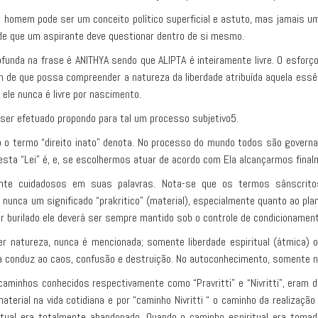
 homem pode ser um conceito político superficial e astuto, mas jamais um
de que um aspirante deve questionar dentro de si mesmo.
ofunda na frase é ANITHYA sendo que ALIPTA é inteiramente livre. O esfor
im de que possa compreender a natureza da liberdade atribuída aquela essên
ele nunca é livre por nascimento.
ser efetuado propondo para tal um processo subjetivo5.
 o termo “direito inato” denota. No processo do mundo todos são govern
sta “Lei” é, e, se escolhermos atuar de acordo com Ela alcançarmos final
nte cuidadosos em suas palavras. Nota-se que os termos sânscritos
nunca um significado “prakritico” (material), especialmente quanto ao plano
er burilado ele deverá ser sempre mantido sob o controle de condicionamen
lquer natureza, nunca é mencionada; somente liberdade espiritual (átmica) 
ísica conduz ao caos, confusão e destruição. No autoconhecimento, somente n
s caminhos conhecidos respectivamente como “Pravritti” e “Nivritti”, era
terial na vida cotidiana e por “caminho Nivritti “ o caminho da realização
itual era totalmente abandonado. Quando o caminho espiritual era tomado,