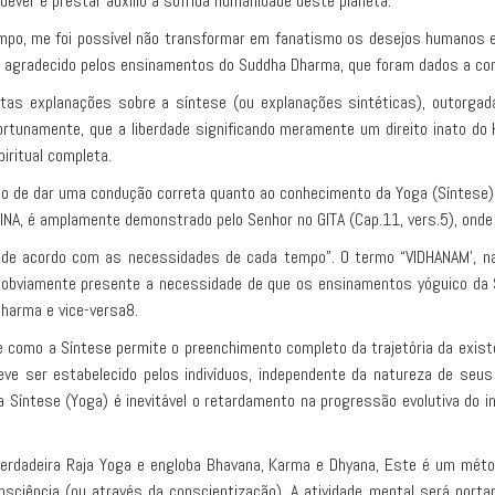
ver é prestar auxílio à sofrida humanidade deste planeta.
mpo, me foi possível não transformar em fanatismo os desejos humanos 
e agradecido pelos ensinamentos do Suddha Dharma, que foram dados a co
itas explanações sobre a síntese (ou explanações sintéticas), outorg
ortunamente, que a liberdade significando meramente um direito inato do
ritual completa.
 de dar uma condução correta quanto ao conhecimento da Yoga (Síntese) e
A, é amplamente demonstrado pelo Senhor no GITA (Cap.11, vers.5), onde E
e acordo com as necessidades de cada tempo”. O termo “VIDHANAM’, na v
á obviamente presente a necessidade de que os ensinamentos yóguico d
Dharma e vice-versa8.
 como a Síntese permite o preenchimento completo da trajetória da existê
er estabelecido pelos indivíduos, independente da natureza de seus ob
a Síntese (Yoga) é inevitável o retardamento na progressão evolutiva do
 verdadeira Raja Yoga e engloba Bhavana, Karma e Dhyana, Este é um métod
sciência (ou através da conscientização). A atividade mental será porta