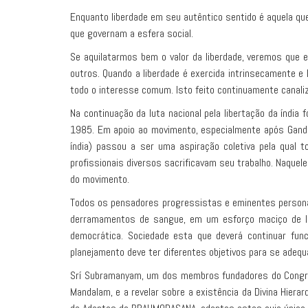
Enquanto liberdade em seu autêntico sentido é aquela que 
que governam a esfera social.
Se aquilatarmos bem o valor da liberdade, veremos que 
outros. Quando a liberdade é exercida intrinsecamente 
todo o interesse comum. Isto feito continuamente canaliza
Na continuação da luta nacional pela libertação da índ
1985. Em apoio ao movimento, especialmente após Gandh
índia) passou a ser uma aspiração coletiva pela qual 
profissionais diversos sacrificavam seu trabalho. Naque
do movimento.
Todos os pensadores progressistas e eminentes personali
derramamentos de sangue, em um esforço maciço de lut
democrática. Sociedade esta que deverá continuar fu
planejamento deve ter diferentes objetivos para se adeq
Srí Subramanyam, um dos membros fundadores do Congress
Mandalam, e a revelar sobre a existência da Divina Hiera