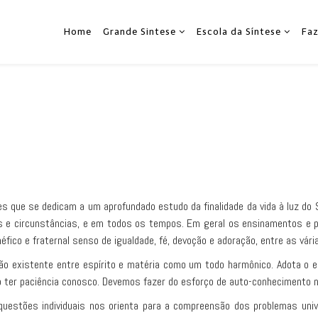
Home
Grande Sintese
Escola da Síntese
Fa
es que se dedicam a um aprofundado estudo da finalidade da vida à luz do
es e circunstâncias, e em todos os tempos. Em geral os ensinamentos e
fico e fraternal senso de igualdade, fé, devoção e adoração, entre as vár
ção existente entre espírito e matéria como um todo harmônico. Adota o 
ter paciência conosco. Devemos fazer do esforço de auto-conhecimento 
estões individuais nos orienta para a compreensão dos problemas univ