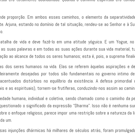
nde proporção. Em ambos esses caminhos, o elemento da separatividad
. Arjuna, estando no domínio de tal situação, rendeu-se ao Senhor e à Su
o.
talha de vida e deve fazê-lo em uma atitude yóguica. E um Yogue, no m
s suas palavras e em todas as suas ações durante sua vida material, t
ção ao alcance de todos os seres humanos; esta é, pois, a suprema finalid
s dos seres humanos na vida. Elas se referem àquelas aspirações e d
adeiramente desejadas por todos são fundamentais no governo intimo de 
acentuados distúrbios no equilíbrio da existência. A defesa primord
s e as espirituais), tornem-se frutíferas, conduzindo-nos assim ao camin
iedade humana, individual e coletiva, sendo chamado como o caminho da p
questionado o significado da expressão “Dharma”. Isso não é nenhuma surp
bre o enfoque religioso, parece impor uma restrição sobre a natureza da l
ada um.
ssas injunções dhármicas há milhares de séculos atrás, foram promulga