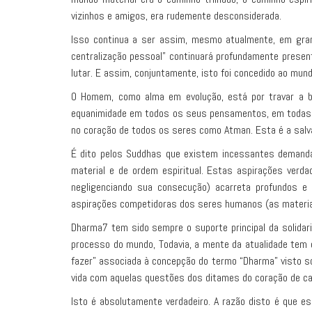
vizinhos e amigos, era rudemente desconsiderada.
Isso continua a ser assim, mesmo atualmente, em gra
centralização pessoal” continuará profundamente presente
lutar. E assim, conjuntamente, isto foi concedido ao mund
O Homem, como alma em evolução, está por travar a ba
equanimidade em todos os seus pensamentos, em todas a
no coração de todos os seres como Atman. Esta é a salva
É dito pelos Suddhas que existem incessantes demanda
material e de ordem espiritual. Estas aspirações verd
negligenciando sua consecução) acarreta profundos e 
aspirações competidoras dos seres humanos (as materiai
Dharma7 tem sido sempre o suporte principal da solidar
processo do mundo, Todavia, a mente da atualidade tem 
fazer” associada à concepção do termo “Dharma” visto so
vida com aquelas questões dos ditames do coração de c
Isto é absolutamente verdadeiro. A razão disto é que e