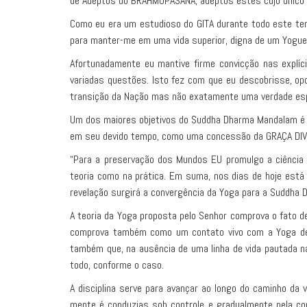
de Adeptos do BRAHMOPASANA, adeptos estes cujo único de
Como eu era um estudioso do GITA durante todo este te
para manter-me em uma vida superior, digna de um Yogu
Afortunadamente eu mantive firme convicção nas explíc
variadas questões. Isto fez com que eu descobrisse, op
transição da Nação mas não exatamente uma verdade espi
Um dos maiores objetivos do Suddha Dharma Mandalam é o
em seu devido tempo, como uma concessão da GRAÇA DIVIN
“Para a preservação dos Mundos EU promulgo a ciência d
teoria como na prática. Em suma, nos dias de hoje est
revelação surgirá a convergência da Yoga para a Suddha 
A teoria da Yoga proposta pelo Senhor comprova o fato de
comprova também como um contato vivo com a Yoga deve s
também que, na ausência de uma linha de vida pautada n
todo, conforme o caso.
A disciplina serve para avançar ao longo do caminho da
mente é conduzias sob controle e gradualmente pela con