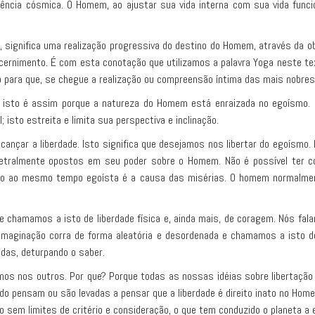
ência cósmica. O Homem, ao ajustar sua vida interna com sua vida funcio
significa uma realização progressiva do destino do Homem, através da ob
cernimento. É com esta conotação que utilizamos a palavra Yoga neste t
no para que, se chegue a realização ou compreensão íntima das mais nobres
 isto é assim porque a natureza do Homem está enraizada no egoísmo.
isto estreita e limita sua perspectiva e inclinação.
nçar a liberdade. Isto significa que desejamos nos libertar do egoísmo.
metralmente opostos em seu poder sobre o Homem. Não é possível ter 
o ao mesmo tempo egoísta é a causa das misérias. O homem normalment
 chamamos a isto de liberdade física e, ainda mais, de coragem. Nós f
 imaginação corra de forma aleatória e desordenada e chamamos a isto de
adas, deturpando o saber.
os nos outros. Por que? Porque todas as nossas idéias sobre libertação
do pensam ou são levadas a pensar que a liberdade é direito inato no Hom
 sem limites de critério e consideração, o que tem conduzido o planeta a