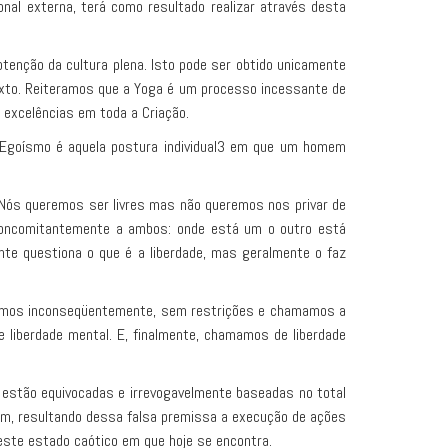
nal externa, terá como resultado realizar através desta
tenção da cultura plena. Isto pode ser obtido unicamente
exto. Reiteramos que a Yoga é um processo incessante de
 excelências em toda a Criação.
 Egoísmo é aquela postura individual3 em que um homem
 Nós queremos ser livres mas não queremos nos privar de
concomitantemente a ambos: onde está um o outro está
e questiona o que é a liberdade, mas geralmente o faz
alamos inconseqüentemente, sem restrições e chamamos a
 liberdade mental. E, finalmente, chamamos de liberdade
 estão equivocadas e irrevogavelmente baseadas no total
em, resultando dessa falsa premissa a execução de ações
 este estado caótico em que hoje se encontra.