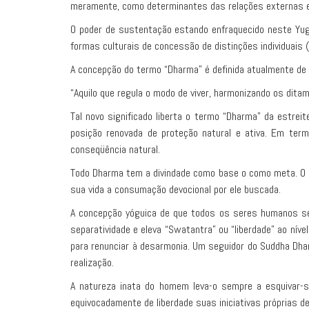
meramente, como determinantes das relações externas em 
O poder de sustentação estando enfraquecido neste Yuga 
formas culturais de concessão de distinções individuais 
A concepção do termo “Dharma” é definida atualmente d
“Aquilo que regula o modo de viver, harmonizando os dit
Tal novo significado liberta o termo “Dharma” da estr
posição renovada de proteção natural e ativa. Em term
conseqüência natural.
Todo Dharma tem a divindade como base o como meta. O dev
sua vida a consumação devocional por ele buscada.
A concepção yóguica de que todos os seres humanos se 
separatividade e eleva “Swatantra” ou “liberdade” ao nív
para renunciar à desarmonia. Um seguidor do Suddha Dha
realização.
A natureza inata do homem leva-o sempre a esquivar-
equivocadamente de liberdade suas iniciativas próprias de