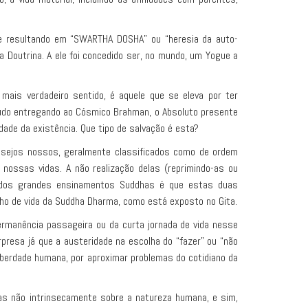
e resultando em “SWARTHA DOSHA” ou “heresia da auto-
a Doutrina. A ele foi concedido ser, no mundo, um Yogue a
ais verdadeiro sentido, é aquele que se eleva por ter
udo entregando ao Cósmico Brahman, o Absoluto presente
ade da existência. Que tipo de salvação é esta?
esejos nossos, geralmente classificados como de ordem
nossas vidas. A não realização delas (reprimindo-as ou
ial dos grandes ensinamentos Suddhas é que estas duas
ho de vida da Suddha Dharma, como está exposto no Gita.
ermanência passageira ou da curta jornada de vida nesse
resa já que a austeridade na escolha do “fazer” ou “não
iberdade humana, por aproximar problemas do cotidiano da
das não intrinsecamente sobre a natureza humana, e sim,