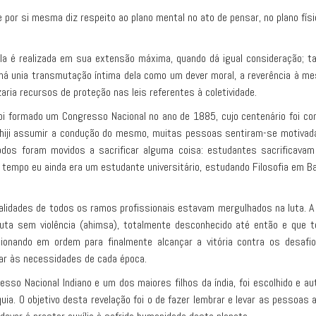
por si mesma diz respeito ao plano mental no ato de pensar, no plano físic
ela é realizada em sua extensão máxima, quando dá igual consideração; t
e há unia transmutação íntima dela como um dever moral, a reverência à m
ria recursos de proteção nas leis referentes à coletividade.
ia foi formado um Congresso Nacional no ano de 1885, cujo centenário fo
iji assumir a condução do mesmo, muitas pessoas sentiram-se motivadas
todos foram movidos a sacrificar alguma coisa: estudantes sacrificava
le tempo eu ainda era um estudante universitário, estudando Filosofia em 
dades de todos os ramos profissionais estavam mergulhados na luta. A pr
a sem violência (ahimsa), totalmente desconhecido até então e que to
ncionando em ordem para finalmente alcançar a vitória contra os desa
uar às necessidades de cada época.
o Nacional Indiano e um dos maiores filhos da índia, foi escolhido e au
rquia. O objetivo desta revelação foi o de fazer lembrar e levar as pesso