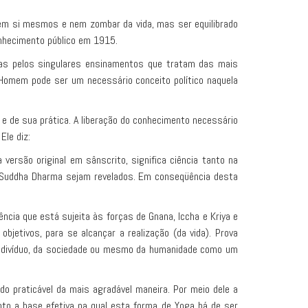
em si mesmos e nem zombar da vida, mas ser equilibrado
nhecimento público em 1915.
adas pelos singulares ensinamentos que tratam das mais
 Homem pode ser um necessário conceito político naquela
 de sua prática. A liberação do conhecimento necessário
le diz:
ersão original em sânscrito, significa ciência tanto na
a Suddha Dharma sejam revelados. Em conseqüência desta
ncia que está sujeita às forças de Gnana, Iccha e Kriya e
jetivos, para se alcançar a realização (da vida). Prova
 indivíduo, da sociedade ou mesmo da humanidade como um
o praticável da mais agradável maneira. Por meio dele a
nto a base efetiva na qual esta forma de Yoga há de ser