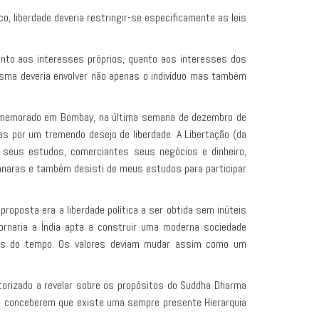
o, liberdade deveria restringir-se especificamente as leis
anto aos interesses próprios, quanto aos interesses dos
esma deveria envolver não apenas o indivíduo mas também
i comemorado em Bombay, na última semana de dezembro de
 por um tremendo desejo de liberdade. A Libertação (da
m seus estudos, comerciantes seus negócios e dinheiro,
Banaras e também desisti de meus estudos para participar
oposta era a liberdade política a ser obtida sem inúteis
rnaria a Índia apta a construir uma moderna sociedade
fios do tempo. Os valores deviam mudar assim como um
torizado a revelar sobre os propósitos do Suddha Dharma
as a conceberem que existe uma sempre presente Hierarquia