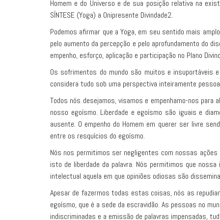
Homem e do Universo e de sua posição relativa na exist
SÍNTESE (Yoga) a Onipresente Divindade2.
Podemos afirmar que a Yoga, em seu sentido mais amplo, 
pelo aumento da percepção e pelo aprofundamento do dis
empenho, esforço, aplicação e participação no Plano Divi
Os sofrimentos do mundo são muitos e insuportáveis e
considera tudo sob uma perspectiva inteiramente pessoal; 
Todos nós desejamos, visamos e empenhamo-nos para alca
nosso egoísmo. Liberdade e egoísmo são iguais e dia
ausente. O empenho do Homem em querer ser livre send
entre os resquícios do egoísmo.
Nós nos permitimos ser negligentes com nossas ações e
isto de liberdade da palavra. Nós permitimos que nossa
intelectual aquela em que opiniões odiosas são dissemin
Apesar de fazermos todas estas coisas, nós as repudiam
egoísmo, que é a sede da escravidão. As pessoas no mun
indiscriminadas e a emissão de palavras impensadas, tudo