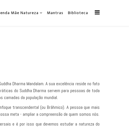
zenda Mãe Natureza
Mantras
Biblioteca
 Suddha Dharma Mandalam. A sua excelência reside no fato
 práticas do Suddha Dharma servem para pessoas de toda
ias camadas da população mundial.
enfoque transcendental (ou Brâhmico). A pessoa que mais
nossa meta - ampliar a compreensão de quem somos nós.
ersais e é por isso que devemos estudar a natureza do