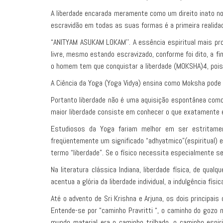
A liberdade encarada meramente como um direito inato no
escravidão em todas as suas formas é a primeira realida
“ANITYAM ASUKAM LOKAM’’. A essência espiritual mais pr
livre, mesmo estando escravizado, conforme foi dito, a f
o homem tem que conquistar a liberdade (MOKSHA)4, pois 
A Ciência da Yoga (Yoga Vidya) ensina como Moksha pode 
Portanto liberdade não é uma aquisição espontânea como
maior liberdade consiste em conhecer o que exatamente e
Estudiosos da Yoga fariam melhor em ser estritame
freqüentemente um significado “adhyatmico”(espiritual) e 
termo “liberdade”. Se o físico necessita especialmente s
Na literatura clássica Indiana, liberdade física, de qua
acentua a glória da liberdade individual, a indulgência f
Até o advento de Sri Krishna e Arjuna, os dois principai
Entende-se por “caminho Pravritti “, o caminho do gozo ma
mundo material era o caminho trilhado, o caminho espir