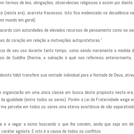
termos de leis, obrigações, observâncias religiosas e assim por diante.
(nesta era), acarreta fracassos. Isto fica evidenciado na decadência na
(no mundo em geral).
e acordo com autoridades de elevados recursos de pensamento como se se
ames do coração em relação a motivações autoprotetoras.”
eiteza de seu uso durante tanto tempo, como sendo meramente a medida d
os de Suddha Dharma, a salvação à qual nos referimos anteriormente, co
oto hábil transfere sua vontade individual para a Vontade de Deus, atrav
organizarão em uma única classe em busca deste propósito nesta era, 
el da igualdade (entre todos os seres). Porém a Lei da Fraternidade exige 
rma percebe em todos os seres uma eterna existência de não separativid
se e a vagar a esmo buscando o que lhe convém, ainda que seja em det
 caráter egoísta. E isto é a causa de todos os conflitos.