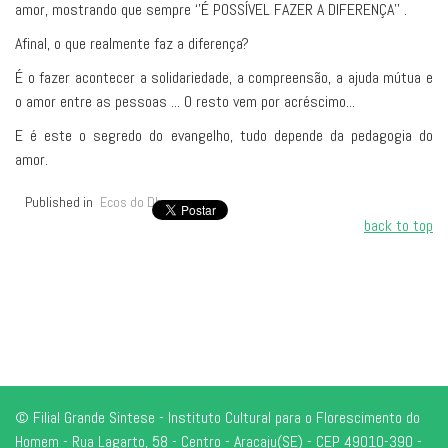
amor, mostrando que sempre ‘’É POSSÍVEL FAZER A DIFERENÇA’’ .
Afinal, o que realmente faz a diferença?
É o fazer acontecer a solidariedade, a compreensão, a ajuda mútua e
o amor entre as pessoas ... O resto vem por acréscimo...
E é este o segredo do evangelho, tudo depende da pedagogia do
amor.
Published in
Ecos do Dharma
back to top
© Filial Grande Sintese - Instituto Cultural para o Florescimento do
Homem - Rua Lagarto, 58 - Centro - Aracaju(SE) - CEP 49010-390 -