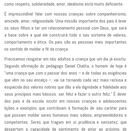
como respeito, solidariedade, amor, idealismo está muito deficiente.
É imprescindível falar com nossas crianças sobre companheirismo,
amizade, amor, religiosidade. Uma missão importante dos pais é levar
os seus filhos a ter um relacionamento pessoal com Deus, que será
a base sobre a qual ele construirá todo o seu sistema de valores,
comportamento e ética. Os pais são as pessoas mais importantes
no sentido de moldar a fé da criança.
Precisamos resgatar em nós adultos a criança que um dia já existiu.
Segundo afirmação do pedagogo Daniel Chalita, o homem de hoje é
“uma criança que com o passar dos anos – e de todas as exigências
que vêm no seu encalço –, vai se tornando cada vez mais reclusa e
esquecida dos valores nobres que dão a ela dignidade e fidelidade aos
seus princípios mais básicos: ser feliz e fazer o outro feliz.” É dever
dos pais e da escola incutir em nossas crianças e adolescentes
lições e exemplos que contribuam à formação de seu caráter para
que possam moldar seres humanos mais sábios, empreendedores e
competentes. Seres que tragam em si prudência e sensatez, que
despertem a capacidade de sentimento de amor ao próximo, de