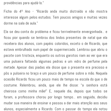
providências para ajudá-lo.”
Ficha do 4º Ano - “Ricardo anda muito distraído e não mostra
interesse algum pelos estudos. Tem poucos amigos e muitas vezes
dorme na sala de aula.”
Ela se deu conta do problema e ficou terrivelmente envergonhada... e
ficou pior quando se lembrou dos lindos presentes de natal que ela
recebera dos alunos, com papéis coloridos, exceto o de Ricardo, que
estava embrulhado num papel de supermercado. Lembrou que abriu o
pacote com tristeza, enquanto os outros garotos riam ao ver que era
uma pulseira faltando algumas pedras e um vidro de perfume pela
metade. Apesar das piadas ela disse que o presente era precioso e
pôs a pulseira no braço e um pouco de perfume sobre a mão. Naquela
ocasião Ricardo ficou um pouco mais de tempo na escola do que o de
costume. Relembrou, ainda, que ele lhe disse: “a senhora está
cheirosa como minha mãe!” E, naquele dia, depois que todos se
foram, a professora chorou por longo tempo... em seguida, decidiu
mudar sua maneira de ensinar e passou a dar mais atenção aos seus
alunos, especialmente a Ricardo. Com o passar do tempo ela notou