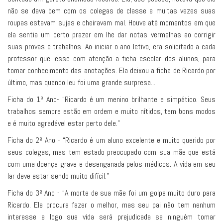
não se dava bem com os colegas de classe e muitas vezes suas
roupas estavam sujas e cheiravam mal. Houve até momentos em que
ela sentia um certo prazer em lhe dar notas vermelhas ao corrigir
suas provas e trabalhos. Ao iniciar o ano letivo, era solicitado a cada
professor que lesse com atenção a ficha escolar dos alunos, para
tomar conhecimento das anotações. Ela deixou a ficha de Ricardo por
último, mas quando leu foi uma grande surpresa...
Ficha do 1º Ano- “Ricardo é um menino brilhante e simpático. Seus
trabalhos sempre estão em ordem e muito nítidos, tem bons modos
e é muito agradável estar perto dele.”
Ficha do 2º Ano - “Ricardo é um aluno excelente e muito querido por
seus colegas, mas tem estado preocupado com sua mãe que está
com uma doença grave e desenganada pelos médicos. A vida em seu
lar deve estar sendo muito difícil.”
Ficha do 3º Ano - “A morte de sua mãe foi um golpe muito duro para
Ricardo. Ele procura fazer o melhor, mas seu pai não tem nenhum
interesse e logo sua vida será prejudicada se ninguém tomar