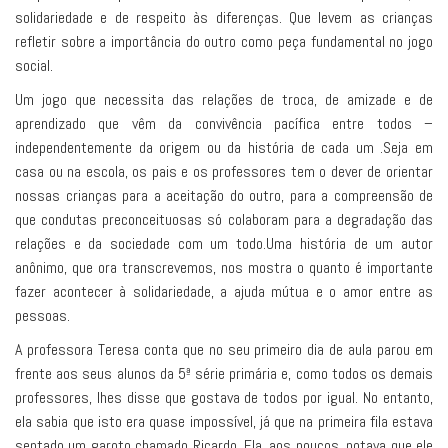
solidariedade e de respeito às diferenças. Que levem as crianças
refletir sobre a importância do outro como peça fundamental no jogo
social.
Um jogo que necessita das relações de troca, de amizade e de
aprendizado que vêm da convivência pacífica entre todos –
independentemente da origem ou da história de cada um .Seja em
casa ou na escola, os pais e os professores tem o dever de orientar
nossas crianças para a aceitação do outro, para a compreensão de
que condutas preconceituosas só colaboram para a degradação das
relações e da sociedade com um todo.Uma história de um autor
anônimo, que ora transcrevemos, nos mostra o quanto é importante
fazer acontecer à solidariedade, a ajuda mútua e o amor entre as
pessoas.
A professora Teresa conta que no seu primeiro dia de aula parou em
frente aos seus alunos da 5ª série primária e, como todos os demais
professores, lhes disse que gostava de todos por igual. No entanto,
ela sabia que isto era quase impossível, já que na primeira fila estava
sentado um garoto chamado Ricardo. Ela, aos poucos, notava que ele