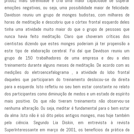
produz mais serenidade e cria uma maior capacidade de superar
emoções negativas, ou seja, uma possibilidade maior de felicidade.
Davidson reuniu um grupo de monges budistas, com milhares de
horas de meditação e descobriu que o córtex frontal esquerdo deles
tinha uma atividade muito maior do que o grupo de pessoas que
nunca havia feito meditação. Claro que choveram críticas dos
cientistas dizendo que estes monges poderiam já ter propensão a
este tipo de elaboração cerebral. Foi daí que Davidson reuniu um
grupo de 150 trabalhadores de uma empresa e deu a eles
treinamento durante alguns meses de meditação. De acordo com as
medições do eletroencefalograma , a atividade do lobo frontal
daqueles que participaram do treinamento deslocou-se da direita
para a esquerda. Isto refletiu no seu bem estar constante no relato
dos participantes como diminuição de medos e um estado de espírito
mais positivo. Os que não tiveram treinamento não observou-se
nenhuma alteração. Ou seja, meditar é fundamental para o bem estar
da alma .Isto não é só dito pelos antigos monges, mas hoje também
pela ciência. Segundo Lia Diskin, em entrevista à revista
SuperInteressante em março de 2001, os benefícios da prática da