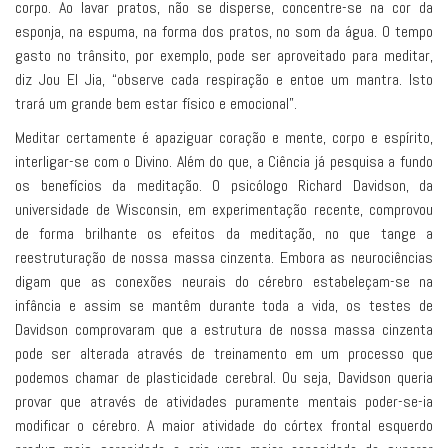
corpo. Ao lavar pratos, não se disperse, concentre-se na cor da
esponja, na espuma, na forma dos pratos, no som da água. O tempo
gasto no trânsito, por exemplo, pode ser aproveitado para meditar,
diz Jou El Jia, “observe cada respiração e entoe um mantra. Isto
trará um grande bem estar físico e emocional”.
Meditar certamente é apaziguar coração e mente, corpo e espírito,
interligar-se com o Divino. Além do que, a Ciência já pesquisa a fundo
os benefícios da meditação. O psicólogo Richard Davidson, da
universidade de Wisconsin, em experimentação recente, comprovou
de forma brilhante os efeitos da meditação, no que tange a
reestruturação de nossa massa cinzenta. Embora as neurociências
digam que as conexões neurais do cérebro estabeleçam-se na
infância e assim se mantêm durante toda a vida, os testes de
Davidson comprovaram que a estrutura de nossa massa cinzenta
pode ser alterada através de treinamento em um processo que
podemos chamar de plasticidade cerebral. Ou seja, Davidson queria
provar que através de atividades puramente mentais poder-se-ia
modificar o cérebro. A maior atividade do córtex frontal esquerdo