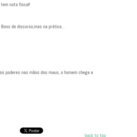
 tem nota fiscal!
 Bons de discurso,mas na prática...
m-se os poderes nas mãos dos maus, o homem chega a
back to top