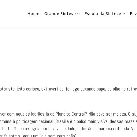
Home
Grande Sintese
Escola da Síntese
Fa
torista, jeito carioca, extrovertido, foi logo puxando papo, de olho no retro
ver com aqueles ladrões lá do Planalto Central? Não deve ser moleza. O suje
uns à politicagem nacional. Brasília é o palco mais visível dessas mazelas 
atento. O carro seguia em alta velocidade; a distância parecia esticada. Vi
r falante sugeriu um "dia sem corrupção".