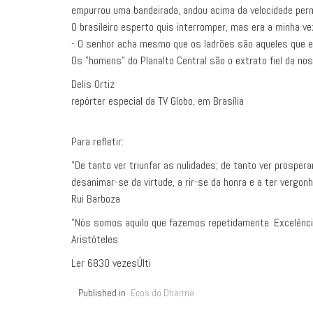
empurrou uma bandeirada, andou acima da velocidade permit
O brasileiro esperto quis interromper, mas era a minha vez
- O senhor acha mesmo que os ladrões são aqueles que es
Os "homens" do Planalto Central são o extrato fiel da no
Delis Ortiz
repórter especial da TV Globo, em Brasília
Para refletir:
"De tanto ver triunfar as nulidades; de tanto ver prospe
desanimar-se da virtude, a rir-se da honra e a ter vergon
Rui Barboza
"Nós somos aquilo que fazemos repetidamente. Excelência,
Aristóteles
Ler 6830 vezesÚlti
Published in
Ecos do Dharma