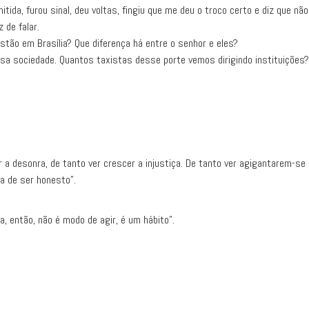
ida, furou sinal, deu voltas, fingiu que me deu o troco certo e diz que não
 de falar.
tão em Brasília? Que diferença há entre o senhor e eles?
ssa sociedade. Quantos taxistas desse porte vemos dirigindo instituições?
rar a desonra, de tanto ver crescer a injustiça. De tanto ver agigantare
ha de ser honesto".
 então, não é modo de agir, é um hábito".