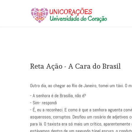
Reta Ação - A Cara do Brasil
Outro dia, ao chegar ao Rio de Janeiro, tomei um táxi. O mo
- A senhora é de Brasília, não é?
- Sim- respondi
- É, eu a reconheci. E como é que a senhora aguenta convi
asquerosos, corruptos. Desfiou um rosário de adjetivos com
para lá. O taxista era só mais um crítico, aparentemente 
estávamos dentro de um segundo túnel escuro, o conduto