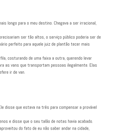
is longo para o meu destino. Chegava a ser irracional,
ecisariam ser tão altos, o serviço público poderia ser de
rio perfeito para aquele juiz de plantão tecer mais
ila, costurando de uma faixa a outra, querendo levar
para as vans que transportam pessoas ilegalmente. Elas
ere ir de van.
Ele disse que estava na três para compensar a provável
enos e disse que o seu talão de notas havia acabado.
aproveitou do fato de eu não saber andar na cidade,