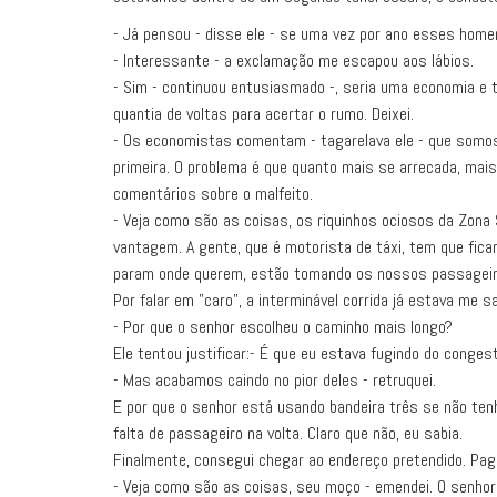
- Já pensou - disse ele - se uma vez por ano esses hom
- Interessante - a exclamação me escapou aos lábios.
- Sim - continuou entusiasmado -, seria uma economia e 
quantia de voltas para acertar o rumo. Deixei.
- Os economistas comentam - tagarelava ele - que somos um
primeira. O problema é que quanto mais se arrecada, mais
comentários sobre o malfeito.
- Veja como são as coisas, os riquinhos ociosos da Zona 
vantagem. A gente, que é motorista de táxi, tem que fic
param onde querem, estão tomando os nossos passageiros.
Por falar em "caro", a interminável corrida já estava me 
- Por que o senhor escolheu o caminho mais longo?
Ele tentou justificar:- É que eu estava fugindo do conge
- Mas acabamos caindo no pior deles - retruquei.
E por que o senhor está usando bandeira três se não ten
falta de passageiro na volta. Claro que não, eu sabia.
Finalmente, consegui chegar ao endereço pretendido. Pagu
- Veja como são as coisas, seu moço - emendei. O senhor v