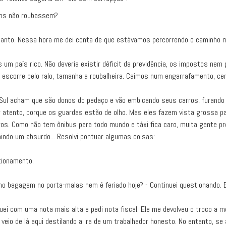
ens não roubassem?
tanto. Nessa hora me dei conta de que estávamos percorrendo o caminho ma
 país rico. Não deveria existir déficit da previdência, os impostos nem pr
 escorre pelo ralo, tamanha a roubalheira. Caímos num engarrafamento, cená
Sul acham que são donos do pedaço e vão embicando seus carros, furando f
ar atento, porque os guardas estão de olho. Mas eles fazem vista grossa 
 Como não tem ônibus para todo mundo e táxi fica caro, muita gente pref
saindo um absurdo... Resolvi pontuar algumas coisas:
stionamento.
ho bagagem no porta-malas nem é feriado hoje? - Continuei questionando. 
ei com uma nota mais alta e pedi nota fiscal. Ele me devolveu o troco a m
eio de lá aqui destilando a ira de um trabalhador honesto. No entanto, se 