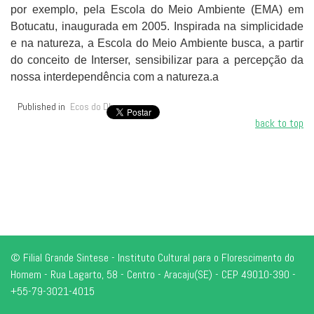
por exemplo, pela Escola do Meio Ambiente (EMA) em
Botucatu, inaugurada em 2005. Inspirada na simplicidade
e na natureza, a Escola do Meio Ambiente busca, a partir
do conceito de Interser, sensibilizar para a percepção da
nossa interdependência com a natureza.a
Published in
Ecos do Dharma
back to top
© Filial Grande Sintese - Instituto Cultural para o Florescimento do
Homem - Rua Lagarto, 58 - Centro - Aracaju(SE) - CEP 49010-390 -
+55-79-3021-4015