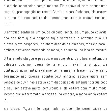
que tinha acontecido com o mestre. Ele estava ali sem sequer uma
ruga de preocupação no rosto. Com os olhos fechados, ele estava
sentado em sua cadeira da mesma maneira que estava sentado
antes.
O anfitrião sentiu-se um pouco culpado, sentiu-se um pouco covarde;
não fica bem que o hóspede fique sentado e o anfitrião fuja. Os
outros, vinte hóspedes, já tinham descido as escadas, mas ele parou,
embora estivesse tremendo de medo, e se sentou ao lado do mestre.
O terremoto chegou e passou, o mestre abriu os olhos e retomou a
palestra que, por causa do terremoto, havia interrompido. Ele
continuou novamente, exatamente na mesma frase - como se o
terremoto não tivesse acontecido.O anfitrião estava agora sem
vontade de ouvir, não estava com disposição de entender porque todo
o seu ser estava muito perturbado e ele estava com muito medo.
Mesmo que o terremoto já tivesse ido embora, o medo ainda estava
lá.
Ele disse: "Agora não diga nada, porque não serei capaz de