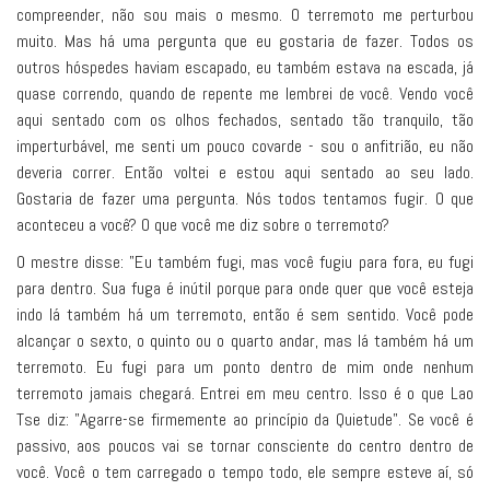
compreender, não sou mais o mesmo. O terremoto me perturbou
muito. Mas há uma pergunta que eu gostaria de fazer. Todos os
outros hóspedes haviam escapado, eu também estava na escada, já
quase correndo, quando de repente me lembrei de você. Vendo você
aqui sentado com os olhos fechados, sentado tão tranquilo, tão
imperturbável, me senti um pouco covarde - sou o anfitrião, eu não
deveria correr. Então voltei e estou aqui sentado ao seu lado.
Gostaria de fazer uma pergunta. Nós todos tentamos fugir. O que
aconteceu a você? O que você me diz sobre o terremoto?
O mestre disse: "Eu também fugi, mas você fugiu para fora, eu fugi
para dentro. Sua fuga é inútil porque para onde quer que você esteja
indo lá também há um terremoto, então é sem sentido. Você pode
alcançar o sexto, o quinto ou o quarto andar, mas lá também há um
terremoto. Eu fugi para um ponto dentro de mim onde nenhum
terremoto jamais chegará. Entrei em meu centro. Isso é o que Lao
Tse diz: "Agarre-se firmemente ao princípio da Quietude". Se você é
passivo, aos poucos vai se tornar consciente do centro dentro de
você. Você o tem carregado o tempo todo, ele sempre esteve aí, só