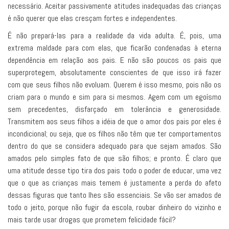
necessário. Aceitar passivamente atitudes inadequadas das crianças
é não querer que elas cresçam fortes e independentes.
É não prepará-las para a realidade da vida adulta. É, pois, uma
extrema maldade para com elas, que ficarão condenadas à eterna
dependência em relação aos pais. E não são poucos os pais que
superprotegem, absolutamente conscientes de que isso irá fazer
com que seus filhos não evoluam. Querem é isso mesmo, pois não os
criam para o mundo e sim para si mesmos. Agem com um egoísmo
sem precedentes, disfarçado em tolerância e generosidade.
Transmitem aos seus filhos a idéia de que o amor dos pais por eles é
incondicional; ou seja, que os filhos não têm que ter comportamentos
dentro do que se considera adequado para que sejam amados. São
amados pelo simples fato de que são filhos; e pronto. É claro que
uma atitude desse tipo tira dos pais todo o poder de educar, uma vez
que o que as crianças mais temem é justamente a perda do afeto
dessas figuras que tanto lhes são essenciais. Se vão ser amados de
todo o jeito, porque não fugir da escola, roubar dinheiro do vizinho e
mais tarde usar drogas que prometem felicidade fácil?