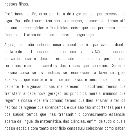
nossos filhos.
Preferimos, então, errar por falta de rigor do que por excesso de
rigor. Para não traumatizarmos as crianças, passamos a temer até
mesmo decepcioná-las e frustrá-las; coisa que elas percebem como
fraqueza e tratam de abusar de nossa insegurança.
Agora, o que não pode continuar a acontecer é a passividade diante
do fato de que temos que educar os nossos filhos. Não podemos nos
acovardar diante dessa responsabilidade apenas porque nos
tornamos mais conscientes dos riscos que corremos. Seria a
mesma coisa se os médicos se recusassem a fazer cirurgias
apenas porque existe o risco de insucesso e mesmo de morte do
paciente. E algumas coisas me parecem indiscutíveis: temos que
transferir a cada nova geração os princípios morais mínimos que
regem a nossa vida em comum; temos que lhes ensinar a ter os
hábitos de higiene que aprendemos e que são tão importantes para a
boa saúde; temos que lhes transmitir o conhecimento essencial
acerca da língua, da matemática, das ciências, enfim, de tudo o que a
nossa espécie com tanto sacrifício conseguiu colecionar como saber,