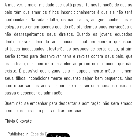
A meu ver, a maior maldade que está presente nesta noção de que os
pais têm que amar os filhos incondicionalmente é que ela não terá
continuidade. Na vida adulta, os namorados, amigos, conhecidos e
colegas nos amam apenas quando não ofendemos suas convicções e
não desrespeitamos seus direitos. Quando os jovens educados
dentro dessa idéia do amor incondicional perceberem que suas
atitudes inadequadas afastarão as pessoas de perto deles, aí sim
serão fortes para desenvolver raiva e revolta contra seus pais, que
os iludiram, que mentiram para eles ao prometer um mundo que não
existe. É possível que alguns pais – especialmente mães – amem
seus filhos incondicionalmente enquanto sejam bem pequenos. Mas
com o passar dos anos o amor deixa de ser uma coisa só física e
passa a depender da admiração.
Quem não se empenhar para despertar a admiração, não será amado
nem pelos pais nem pelas outras pessoas.
Flávio Gikovate
Published in
Ecos do Dharma