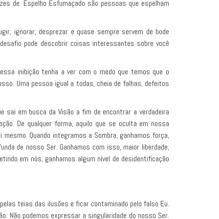
pazes de. Espelho Esfumaçado são pessoas que espelham
gir, ignorar, desprezar e quase sempre servem de bode
 desafio pode descobrir coisas interessantes sobre você
z essa inibição tenha a ver com o medo que temos que o
sso. Uma pessoa igual a todas, cheia de falhas, defeitos
ue sai em busca da Visão a fim de encontrar a verdadeira
ção. De qualquer forma, aquilo que se oculta em nossa
 si mesmo. Quando integramos a Sombra, ganhamos força,
unda de nosso Ser. Ganhamos com isso, maior liberdade,
etindo em nós, ganhamos algum nível de desidentificação
las teias das ilusões e ficar contaminado pelo falso Eu.
ão. Não podemos expressar a singularidade do nosso Ser.