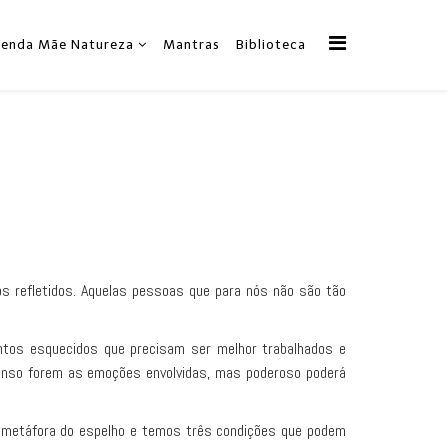
zenda Mãe Natureza
Mantras
Biblioteca
mos refletidos. Aquelas pessoas que para nós não são tão
lentos esquecidos que precisam ser melhor trabalhados e
tenso forem as emoções envolvidas, mas poderoso poderá
a metáfora do espelho e temos três condições que podem