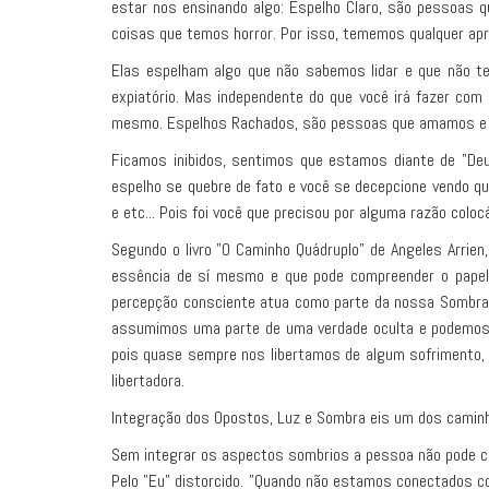
estar nos ensinando algo: Espelho Claro, são pessoas
coisas que temos horror. Por isso, tememos qualquer apr
Elas espelham algo que não sabemos lidar e que não t
expiatório. Mas independente do que você irá fazer com
mesmo. Espelhos Rachados, são pessoas que amamos e 
Ficamos inibidos, sentimos que estamos diante de "Deu
espelho se quebre de fato e você se decepcione vendo qu
e etc... Pois foi você que precisou por alguma razão coloc
Segundo o livro "O Caminho Quádruplo" de Angeles Arrien
essência de sí mesmo e que pode compreender o papel 
percepção consciente atua como parte da nossa Sombra.
assumimos uma parte de uma verdade oculta e podemos s
pois quase sempre nos libertamos de algum sofrimento, 
libertadora.
Integração dos Opostos, Luz e Sombra eis um dos camin
Sem integrar os aspectos sombrios a pessoa não pode con
Pelo "Eu" distorcido. "Quando não estamos conectados c