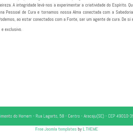
eireza. A integridade levá-nos a experimentar a criatividade do Espírito.
icina Pessoal de Cura e tornamos nossa Alma conectada com a Sabedori
Podemos, ao estar conectados com a Fonte, ser um agente de cura. De si e
e exclusivo.
rescimento do Homem - Rua Lagarto, 58 - Centro - Aracaju(SE) - CEP 4901
Free Joomla templates
by
L.THEME