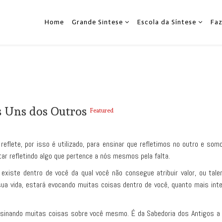
Home
Grande Sintese
Escola da Síntese
Fa
s Uns dos Outros
Featured
 reflete, por isso é utilizado, para ensinar que refletimos no outro e so
tar refletindo algo que pertence a nós mesmos pela falta.
 existe dentro de você da qual você não consegue atribuir valor, ou ta
sua vida, estará evocando muitas coisas dentro de você, quanto mais in
ensinando muitas coisas sobre você mesmo. É da Sabedoria dos Antigos 