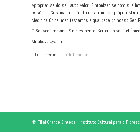
Apropriar-se do seu auto-valor. Sintonizar-se com sua int
essência Cristica, manifestamos a nossa própria Med
Medicina única, manifestamos a qualidade do nosso Ser. 
O Ser você mesmo. Simplesmente, Ser quem você é! Único 
Mitakuye Oyasin
Published in
Ecos do Dharma
© Filial Grande Sintese - Instituto Cultural para o Flo