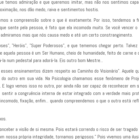
 que temos admiração e que queremos imitar, mas não nos sentimos ca
oximação, nos dão medo, raiva e sentimentos hostis.
emos a compreensão sobre o que é exatamente. Por isso, tendemos a fu
 que sente pela pessoa, é fato que ela incomoda muito. Se você vencer o
admiramos mas que nós causa medo e até um certo constrangimento.
ses", "Heróis", "Super Poderosos", e que tememos chegar perto. Talve
e aquela pessoa é um Ser Humano, cheio de humanidade, feito de carne e o
á-la num pedestal para adorá-la. Eis outro bom Mestre...
, esses ensinamentos dizem respeito ao Caminho do Visionário". Aquele q
do outro em sua vida. Na Psicologia chamamos esse fenômeno de Proje
 E logo vemos isso no outro, por ainda não ser capaz de reconhecer em
entir a congruência interna de estar integrado com a verdade mais prof
incomodo, fixação, enfim... quando compreendemos o que o outro está refl
hos.
ceber a visão de si mesma. Pois estará correndo o risco de ser tragado pe
om nossa própria integridade, tornamos perigosos." Pois vivemos uma ilus