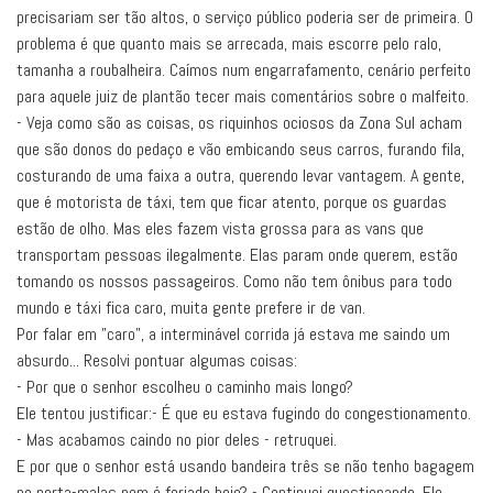
precisariam ser tão altos, o serviço público poderia ser de primeira. O
problema é que quanto mais se arrecada, mais escorre pelo ralo,
tamanha a roubalheira. Caímos num engarrafamento, cenário perfeito
para aquele juiz de plantão tecer mais comentários sobre o malfeito.
- Veja como são as coisas, os riquinhos ociosos da Zona Sul acham
que são donos do pedaço e vão embicando seus carros, furando fila,
costurando de uma faixa a outra, querendo levar vantagem. A gente,
que é motorista de táxi, tem que ficar atento, porque os guardas
estão de olho. Mas eles fazem vista grossa para as vans que
transportam pessoas ilegalmente. Elas param onde querem, estão
tomando os nossos passageiros. Como não tem ônibus para todo
mundo e táxi fica caro, muita gente prefere ir de van.
Por falar em "caro", a interminável corrida já estava me saindo um
absurdo... Resolvi pontuar algumas coisas:
- Por que o senhor escolheu o caminho mais longo?
Ele tentou justificar:- É que eu estava fugindo do congestionamento.
- Mas acabamos caindo no pior deles - retruquei.
E por que o senhor está usando bandeira três se não tenho bagagem
no porta-malas nem é feriado hoje? - Continuei questionando. Ele