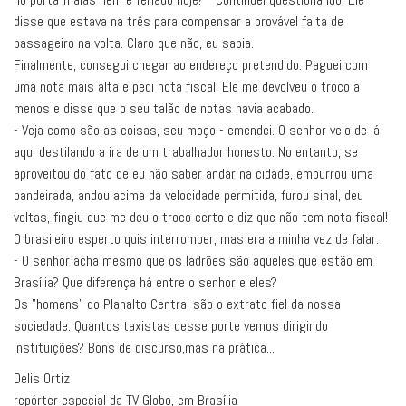
disse que estava na três para compensar a provável falta de
passageiro na volta. Claro que não, eu sabia.
Finalmente, consegui chegar ao endereço pretendido. Paguei com
uma nota mais alta e pedi nota fiscal. Ele me devolveu o troco a
menos e disse que o seu talão de notas havia acabado.
- Veja como são as coisas, seu moço - emendei. O senhor veio de lá
aqui destilando a ira de um trabalhador honesto. No entanto, se
aproveitou do fato de eu não saber andar na cidade, empurrou uma
bandeirada, andou acima da velocidade permitida, furou sinal, deu
voltas, fingiu que me deu o troco certo e diz que não tem nota fiscal!
O brasileiro esperto quis interromper, mas era a minha vez de falar.
- O senhor acha mesmo que os ladrões são aqueles que estão em
Brasília? Que diferença há entre o senhor e eles?
Os "homens" do Planalto Central são o extrato fiel da nossa
sociedade. Quantos taxistas desse porte vemos dirigindo
instituições? Bons de discurso,mas na prática...
Delis Ortiz
repórter especial da TV Globo, em Brasília