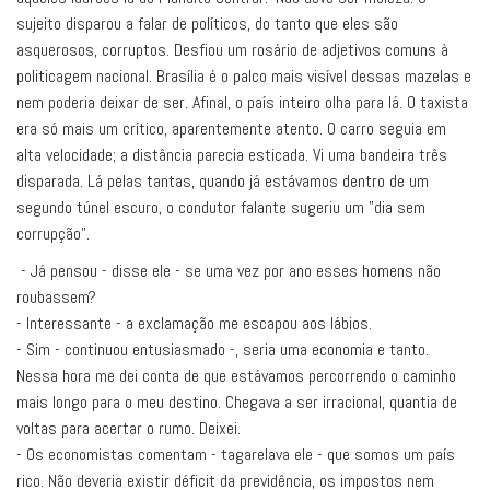
sujeito disparou a falar de políticos, do tanto que eles são
asquerosos, corruptos. Desfiou um rosário de adjetivos comuns à
politicagem nacional. Brasília é o palco mais visível dessas mazelas e
nem poderia deixar de ser. Afinal, o país inteiro olha para lá. O taxista
era só mais um crítico, aparentemente atento. O carro seguia em
alta velocidade; a distância parecia esticada. Vi uma bandeira três
disparada. Lá pelas tantas, quando já estávamos dentro de um
segundo túnel escuro, o condutor falante sugeriu um "dia sem
corrupção".
- Já pensou - disse ele - se uma vez por ano esses homens não
roubassem?
- Interessante - a exclamação me escapou aos lábios.
- Sim - continuou entusiasmado -, seria uma economia e tanto.
Nessa hora me dei conta de que estávamos percorrendo o caminho
mais longo para o meu destino. Chegava a ser irracional, quantia de
voltas para acertar o rumo. Deixei.
- Os economistas comentam - tagarelava ele - que somos um país
rico. Não deveria existir déficit da previdência, os impostos nem