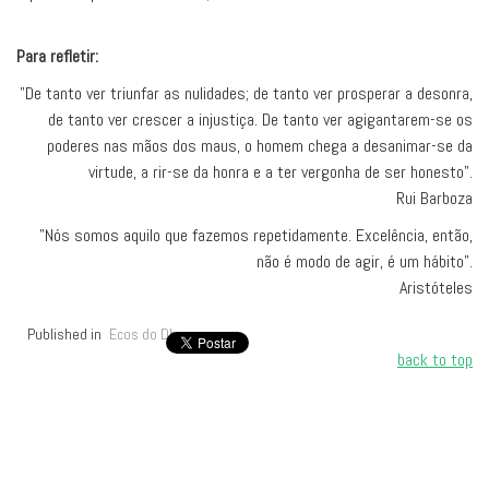
Para refletir:
"De tanto ver triunfar as nulidades; de tanto ver prosperar a desonra,
de tanto ver crescer a injustiça. De tanto ver agigantarem-se os
poderes nas mãos dos maus, o homem chega a desanimar-se da
virtude, a rir-se da honra e a ter vergonha de ser honesto".
Rui Barboza
"Nós somos aquilo que fazemos repetidamente. Excelência, então,
não é modo de agir, é um hábito".
Aristóteles
Published in
Ecos do Dharma
back to top