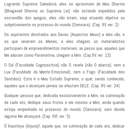
Logrando Suprema Sabedoria, eles se aproximam de Meu Dharma
(Bhagavad Dharma ou Suprema Lei); não estando impedidos pela
escravidão dos apegos, eles não lutam, seja atuando objetiva ou
subjetivamente no processo do mundo (Samsara). (Cap. XV, ver. 2)
Os aspirantes devotados aos Devas (Aspectos Meus) a eles vão; e
os que veneram os Manes, a eles chegam; os materialistas
participam de empreendimentos materiais; ao passo que, aqueles que
Me adoram como Paramatma, chegam a Mim. (Cap.XV, ver. 13)
O Sol (Faculdade Cognoscitiva) não O revela (não O abarca); nem a
Lua (Faculdade da Mente-Emocional); nem o Fogo (Faculdade dos
Sentidos). Este é o Meu Estado Supremo, o qual, sendo conhecido,
aqueles que o alcançam jamais se afastam DELE. (Cap. XV, ver. 24)
Qualquer pessoa que, dedicada exclusivamente a Mim, na culminação
de cada ato, dedique seus frutos e ele mesmo a Mim, ainda quando
esteja empenhada no processo do mundo (Samsara), sem dúvida
alguma Me alcançará. (Cap. XVI, ver. 5)
Ó Kaunteya (Arjuna)!, aquele que, na culminação de cada ato, dedicar