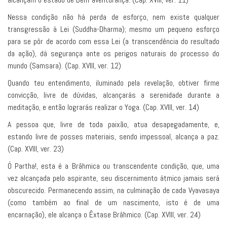
Nessa condição não há perda de esforço, nem existe qualquer
transgressão à Lei (Suddha-Dharma); mesmo um pequeno esforço
para se pôr de acordo com essa Lei (a transcendência do resultado
da ação), dá segurança ante os perigos naturais do processo do
mundo (Samsara). (Cap. XVIII, ver. 12)
Quando teu entendimento, iluminado pela revelação, obtiver firme
convicção, livre de dúvidas, alcançarás a serenidade durante a
meditação, e então lograrás realizar o Yoga. (Cap. XVIII, ver. 14)
A pessoa que, livre de toda paixão, atua desapegadamente, e,
estando livre de posses materiais, sendo impessoal, alcança a paz.
(Cap. XVIII, ver. 23)
Ó Partha!, esta é a Brâhmica ou transcendente condição, que, uma
vez alcançada pelo aspirante, seu discernimento átmico jamais será
obscurecido. Permanecendo assim, na culminação de cada Vyavasaya
(como também ao final de um nascimento, isto é de uma
encarnação), ele alcança o Êxtase Brâhmico. (Cap. XVIII, ver. 24)