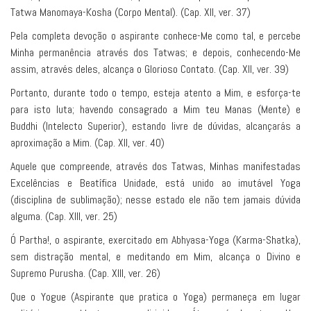
Tatwa Manomaya-Kosha (Corpo Mental). (Cap. XII, ver. 37)
Pela completa devoção o aspirante conhece-Me como tal, e percebe
Minha permanência através dos Tatwas; e depois, conhecendo-Me
assim, através deles, alcança o Glorioso Contato. (Cap. XII, ver. 39)
Portanto, durante todo o tempo, esteja atento a Mim, e esforça-te
para isto luta; havendo consagrado a Mim teu Manas (Mente) e
Buddhi (Intelecto Superior), estando livre de dúvidas, alcançarás a
aproximação a Mim. (Cap. XII, ver. 40)
Aquele que compreende, através dos Tatwas, Minhas manifestadas
Excelências e Beatífica Unidade, está unido ao imutável Yoga
(disciplina de sublimação); nesse estado ele não tem jamais dúvida
alguma. (Cap. XIII, ver. 25)
Ó Partha!, o aspirante, exercitado em Abhyasa-Yoga (Karma-Shatka),
sem distração mental, e meditando em Mim, alcança o Divino e
Supremo Purusha. (Cap. XIII, ver. 26)
Que o Yogue (Aspirante que pratica o Yoga) permaneça em lugar