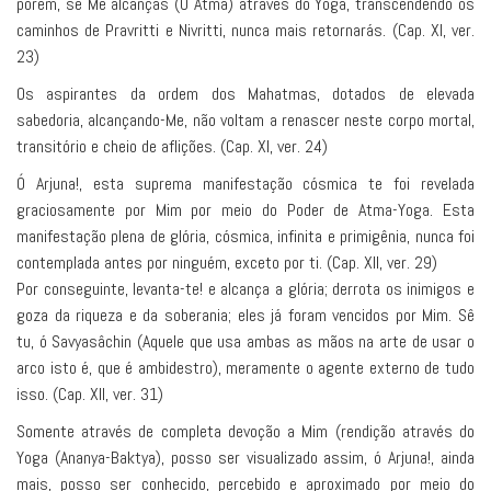
porém, se Me alcanças (O Atma) através do Yoga, transcendendo os
caminhos de Pravritti e Nivritti, nunca mais retornarás. (Cap. XI, ver.
23)
Os aspirantes da ordem dos Mahatmas, dotados de elevada
sabedoria, alcançando-Me, não voltam a renascer neste corpo mortal,
transitório e cheio de aflições. (Cap. XI, ver. 24)
Ó Arjuna!, esta suprema manifestação cósmica te foi revelada
graciosamente por Mim por meio do Poder de Atma-Yoga. Esta
manifestação plena de glória, cósmica, infinita e primigênia, nunca foi
contemplada antes por ninguém, exceto por ti. (Cap. XII, ver. 29)
Por conseguinte, levanta-te! e alcança a glória; derrota os inimigos e
goza da riqueza e da soberania; eles já foram vencidos por Mim. Sê
tu, ó Savyasâchin (Aquele que usa ambas as mãos na arte de usar o
arco isto é, que é ambidestro), meramente o agente externo de tudo
isso. (Cap. XII, ver. 31)
Somente através de completa devoção a Mim (rendição através do
Yoga (Ananya-Baktya), posso ser visualizado assim, ó Arjuna!, ainda
mais, posso ser conhecido, percebido e aproximado por meio do