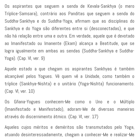
Os aspirantes que seguem a senda de Kevala-Sankhya (o mero
Tríplice-Samsara), contrário aos Panditas que seguem a senda do
Suddha-Sankhya e do Suddha-Yoga, afirmam que as disciplinas do
Sankhya e do Yoga são diferentes entre si (desconectadas), e que
não há relação entre uma e outra. Em verdade, aquele que é devotado
ao Imanifestado ou Imanente (Ekam) alcança a Beatitude, que se
logra igualmente em ambas as sendas (Suddha-Sankhya e Suddha-
Yoga). (Cap. VI, ver. 9)
Aquele estado a que chegam os aspirantes Sankhyas é também
alcançável pelos Yogues. Vê quem vê a Unidade, como também o
tríplice (Sankhya-Nishta) e o unitário (Yoga-Nishta) funcionamento.
(Cap. VI, ver. 10)
Os Gñana-Yogues conhecem-Me como o Uno e o Múltiplo
(Imanifestado e Manifestado), adoram-Me de diversas maneiras
através do discernimento átmico. (Cap. VI, ver. 17)
Aqueles cujos méritos e deméritos são transmutados pelo Yoga,
atuando desinteressadamente, chegam a conhecer-Me e realizar-Me