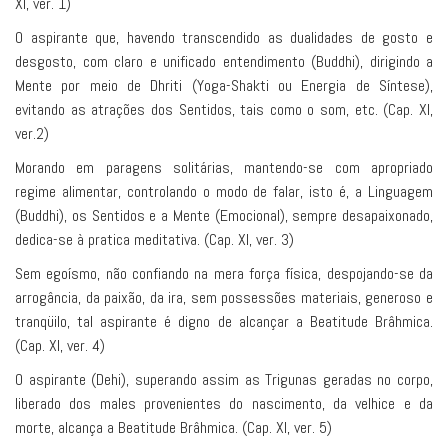
XI, ver. 1)
O aspirante que, havendo transcendido as dualidades de gosto e
desgosto, com claro e unificado entendimento (Buddhi), dirigindo a
Mente por meio de Dhriti (Yoga-Shakti ou Energia de Síntese),
evitando as atrações dos Sentidos, tais como o som, etc. (Cap. XI,
ver.2)
Morando em paragens solitárias, mantendo-se com apropriado
regime alimentar, controlando o modo de falar, isto é, a Linguagem
(Buddhi), os Sentidos e a Mente (Emocional), sempre desapaixonado,
dedica-se à pratica meditativa. (Cap. XI, ver. 3)
Sem egoísmo, não confiando na mera força física, despojando-se da
arrogância, da paixão, da ira, sem possessões materiais, generoso e
tranqüilo, tal aspirante é digno de alcançar a Beatitude Brâhmica.
(Cap. XI, ver. 4)
O aspirante (Dehi), superando assim as Trigunas geradas no corpo,
liberado dos males provenientes do nascimento, da velhice e da
morte, alcança a Beatitude Brâhmica. (Cap. XI, ver. 5)