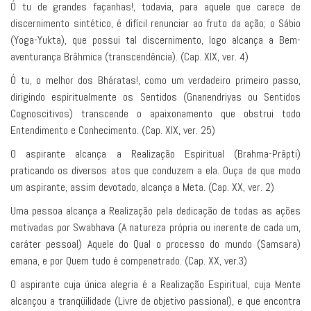
Ó tu de grandes façanhas!, todavia, para aquele que carece de
discernimento sintético, é difícil renunciar ao fruto da ação; o Sábio
(Yoga-Yukta), que possui tal discernimento, logo alcança a Bem-
aventurança Brâhmica (transcendência). (Cap. XIX, ver. 4)
Ó tu, o melhor dos Bháratas!, como um verdadeiro primeiro passo,
dirigindo espiritualmente os Sentidos (Gnanendriyas ou Sentidos
Cognoscitivos) transcende o apaixonamento que obstrui todo
Entendimento e Conhecimento. (Cap. XIX, ver. 25)
O aspirante alcança a Realização Espiritual (Brahma-Prâpti)
praticando os diversos atos que conduzem a ela. Ouça de que modo
um aspirante, assim devotado, alcança a Meta. (Cap. XX, ver. 2)
Uma pessoa alcança a Realização pela dedicação de todas as ações
motivadas por Swabhava (A natureza própria ou inerente de cada um,
caráter pessoal) Aquele do Qual o processo do mundo (Samsara)
emana, e por Quem tudo é compenetrado. (Cap. XX, ver.3)
O aspirante cuja única alegria é a Realização Espiritual, cuja Mente
alcançou a tranqüilidade (Livre de objetivo passional), e que encontra