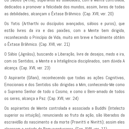
dedicados a promover a felicidade dos mundos, assim, livres de todas
as debilidades, alcançam o Êxtase Brâhmico. (Cap. XVII, ver. 20)
Os Yatis (Artharthi ou discípulos avançados, sábios e puros), que
estão livres da ira e das paixões, com a Mente bem dirigida,
reconhecendo o Princípio de Vida, muito em breve e facilmente obtêm
o Êxtase Brâhmico. (Cap. XVII, ver. 21)
O Sábio (Jignâsu), buscando a Liberação, livre de desejos, medo e ira,
com os Sentidos, a Mente e a Inteligência disciplinados, sem dúvida A
alcança. (Cap. XVII, ver. 23)
O Aspirante (Gñani), reconhecendo que todas as ações Cognitivas,
Emocionais e dos Sentidos são dirigidas a Mim, conhecendo-Me como
o Supremo Senhor de todo o Cosmo, e como o Bem-amado de todos
os seres, alcança a Paz. (Cap. XVII, ver. 24)
Os aspirantes de Mente controlada e associada a Buddhi (Intelecto
superior ou intuição), renunciando ao fruto da ação, são liberados da
escravidão do nascimento e da morte (Pravritti e Nivritti); assim eles
alcançam o estado de Bem-aventurança. (Cap. XVIII, ver. 11)