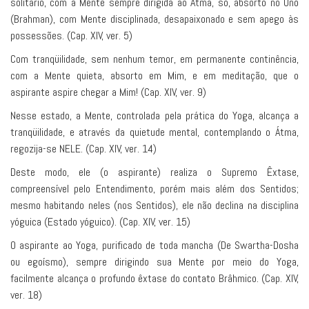
solitário, com a Mente sempre dirigida ao Átma, só, absorto no Uno
(Brahman), com Mente disciplinada, desapaixonado e sem apego às
possessões. (Cap. XIV, ver. 5)
Com tranqüilidade, sem nenhum temor, em permanente continência,
com a Mente quieta, absorto em Mim, e em meditação, que o
aspirante aspire chegar a Mim! (Cap. XIV, ver. 9)
Nesse estado, a Mente, controlada pela prática do Yoga, alcança a
tranqüilidade, e através da quietude mental, contemplando o Átma,
regozija-se NELE. (Cap. XIV, ver. 14)
Deste modo, ele (o aspirante) realiza o Supremo Êxtase,
compreensível pelo Entendimento, porém mais além dos Sentidos;
mesmo habitando neles (nos Sentidos), ele não declina na disciplina
yóguica (Estado yóguico). (Cap. XIV, ver. 15)
O aspirante ao Yoga, purificado de toda mancha (De Swartha-Dosha
ou egoísmo), sempre dirigindo sua Mente por meio do Yoga,
facilmente alcança o profundo êxtase do contato Brâhmico. (Cap. XIV,
ver. 18)