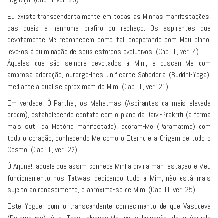
Eu existo transcendentalmente em todas as Minhas manifestações,
das quais a nenhuma prefiro ou rechaço. Os aspirantes que
devotamente Me reconhecem como tal, cooperando com Meu plano,
levo-os à culminação de seus esforços evolutivos. (Cap. III, ver. 4)
Àqueles que são sempre devotados a Mim, e buscam-Me com
amorosa adoração, outorgo-lhes Unificante Sabedoria (Buddhi-Yoga),
mediante a qual se aproximam de Mim. (Cap. III, ver. 21)
Em verdade, Ò Partha!, os Mahatmas (Aspirantes da mais elevada
ordem), estabelecendo contato com o plano da Daivi-Prakriti (a forma
mais sutil da Matéria manifestada), adoram-Me (Paramatma) com
todo o coração, conhecendo-Me como o Eterno e a Origem de todo o
Cosmo. (Cap. III, ver. 22)
Ó Arjuna!, aquele que assim conhece Minha divina manifestação e Meu
funcionamento nos Tatwas, dedicando tudo a Mim, não está mais
sujeito ao renascimento, e aproxima-se de Mim. (Cap. III, ver. 25)
Este Yogue, com o transcendente conhecimento de que Vasudeva
(Paramatma) é o Todo, alcança-Me na culminação do quádruplo