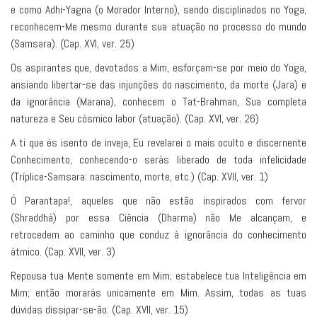
e como Adhi-Yagna (o Morador Interno), sendo disciplinados no Yoga,
reconhecem-Me mesmo durante sua atuação no processo do mundo
(Samsara). (Cap. XVI, ver. 25)
Os aspirantes que, devotados a Mim, esforçam-se por meio do Yoga,
ansiando libertar-se das injunções do nascimento, da morte (Jara) e
da ignorância (Marana), conhecem o Tat-Brahman, Sua completa
natureza e Seu cósmico labor (atuação). (Cap. XVI, ver. 26)
A ti que és isento de inveja, Eu revelarei o mais oculto e discernente
Conhecimento, conhecendo-o serás liberado de toda infelicidade
(Tríplice-Samsara: nascimento, morte, etc.) (Cap. XVII, ver. 1)
Ó Parantapa!, aqueles que não estão inspirados com fervor
(Shraddhá) por essa Ciência (Dharma) não Me alcançam, e
retrocedem ao caminho que conduz à ignorância do conhecimento
átmico. (Cap. XVII, ver. 3)
Repousa tua Mente somente em Mim; estabelece tua Inteligência em
Mim; então morarás unicamente em Mim. Assim, todas as tuas
dúvidas dissipar-se-ão. (Cap. XVII, ver. 15)