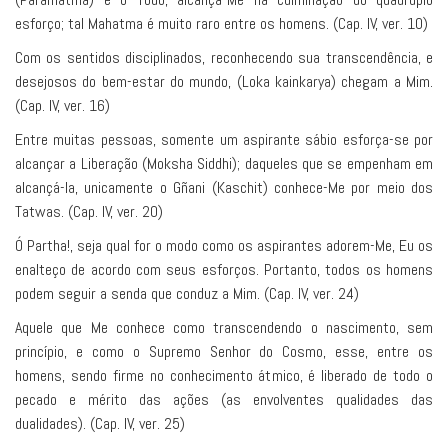
esforço; tal Mahatma é muito raro entre os homens. (Cap. IV, ver. 10)
Com os sentidos disciplinados, reconhecendo sua transcendência, e
desejosos do bem-estar do mundo, (Loka kainkarya) chegam a Mim.
(Cap. IV, ver. 16)
Entre muitas pessoas, somente um aspirante sábio esforça-se por
alcançar a Liberação (Moksha Siddhi); daqueles que se empenham em
alcançá-la, unicamente o Gñani (Kaschit) conhece-Me por meio dos
Tatwas. (Cap. IV, ver. 20)
Ó Partha!, seja qual for o modo como os aspirantes adorem-Me, Eu os
enalteço de acordo com seus esforços. Portanto, todos os homens
podem seguir a senda que conduz a Mim. (Cap. IV, ver. 24)
Aquele que Me conhece como transcendendo o nascimento, sem
princípio, e como o Supremo Senhor do Cosmo, esse, entre os
homens, sendo firme no conhecimento átmico, é liberado de todo o
pecado e mérito das ações (as envolventes qualidades das
dualidades). (Cap. IV, ver. 25)