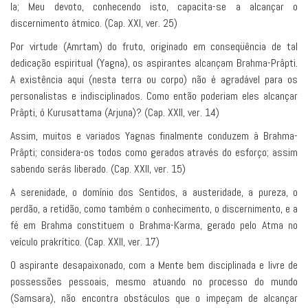
la; Meu devoto, conhecendo isto, capacita-se a alcançar o
discernimento átmico. (Cap. XXI, ver. 25)
Por virtude (Amrtam) do fruto, originado em conseqüência de tal
dedicação espiritual (Yagna), os aspirantes alcançam Brahma-Prâpti.
A existência aqui (nesta terra ou corpo) não é agradável para os
personalistas e indisciplinados. Como então poderiam eles alcançar
Prâpti, ó Kurusattama (Arjuna)? (Cap. XXII, ver. 14)
Assim, muitos e variados Yagnas finalmente conduzem à Brahma-
Prâpti; considera-os todos como gerados através do esforço; assim
sabendo serás liberado. (Cap. XXII, ver. 15)
A serenidade, o domínio dos Sentidos, a austeridade, a pureza, o
perdão, a retidão, como também o conhecimento, o discernimento, e a
fé em Brahma constituem o Brahma-Karma, gerado pelo Atma no
veículo prakrítico. (Cap. XXII, ver. 17)
O aspirante desapaixonado, com a Mente bem disciplinada e livre de
possessões pessoais, mesmo atuando no processo do mundo
(Samsara), não encontra obstáculos que o impeçam de alcançar