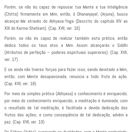
Porém, se não és capaz de repousar tua Mente e tua Inteligência
(Chitta) firmemente em Mim, então, ó Dhananjaya!, (Arjuna), busca
alcançar-Me através do Abhyasa-Yoga (Descrito do capítulo XIV ao
XIX do Karma-Shatkam). (Cap. XVII, ver. 16)
Porém, se não és capaz de realizar também esta prática, então
dedica todos os teus atos a Mim. Assim alcançarás o Siddhi
(Atributos de perfeição – poderes espirituais superiores). (Cap. XVII,
ver. 17)
E se ainda não tiveres forças para fazer isso, sendo devotado a Mim,
então, com Mente desapaixonada, renuncia a todo fruto da ação.
(Cap. XVII, ver. 18)
Por meio da simples prática (Abhyasa) o conhecimento é enriquecido;
por meio do conhecimento enriquecido, a meditação é iluminada; com
o resultado de tal meditação, é facilitada a devida dedicação dos
frutos das ações; e como conseqüência de tal dedicação, advém a
paz. (Cap. XVII, ver. 19)
Os Sábios (Artha), superando as dualidades, com a Mente controlada,