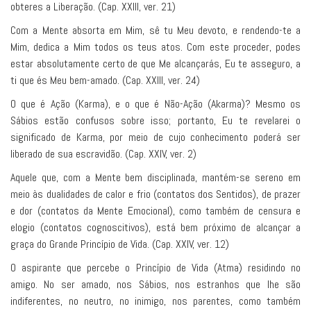
obteres a Liberação. (Cap. XXIII, ver. 21)
Com a Mente absorta em Mim, sê tu Meu devoto, e rendendo-te a
Mim, dedica a Mim todos os teus atos. Com este proceder, podes
estar absolutamente certo de que Me alcançarás, Eu te asseguro, a
ti que és Meu bem-amado. (Cap. XXIII, ver. 24)
O que é Ação (Karma), e o que é Não-Ação (Akarma)? Mesmo os
Sábios estão confusos sobre isso; portanto, Eu te revelarei o
significado de Karma, por meio de cujo conhecimento poderá ser
liberado de sua escravidão. (Cap. XXIV, ver. 2)
Aquele que, com a Mente bem disciplinada, mantém-se sereno em
meio às dualidades de calor e frio (contatos dos Sentidos), de prazer
e dor (contatos da Mente Emocional), como também de censura e
elogio (contatos cognoscitivos), está bem próximo de alcançar a
graça do Grande Princípio de Vida. (Cap. XXIV, ver. 12)
O aspirante que percebe o Princípio de Vida (Atma) residindo no
amigo. No ser amado, nos Sábios, nos estranhos que lhe são
indiferentes, no neutro, no inimigo, nos parentes, como também