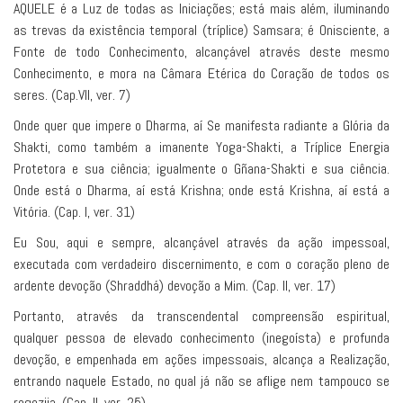
AQUELE é a Luz de todas as Iniciações; está mais além, iluminando
as trevas da existência temporal (tríplice) Samsara; é Onisciente, a
Fonte de todo Conhecimento, alcançável através deste mesmo
Conhecimento, e mora na Câmara Etérica do Coração de todos os
seres. (Cap.VII, ver. 7)
Onde quer que impere o Dharma, aí Se manifesta radiante a Glória da
Shakti, como também a imanente Yoga-Shakti, a Tríplice Energia
Protetora e sua ciência; igualmente o Gñana-Shakti e sua ciência.
Onde está o Dharma, aí está Krishna; onde está Krishna, aí está a
Vitória. (Cap. I, ver. 31)
Eu Sou, aqui e sempre, alcançável através da ação impessoal,
executada com verdadeiro discernimento, e com o coração pleno de
ardente devoção (Shraddhá) devoção a Mim. (Cap. II, ver. 17)
Portanto, através da transcendental compreensão espiritual,
qualquer pessoa de elevado conhecimento (inegoísta) e profunda
devoção, e empenhada em ações impessoais, alcança a Realização,
entrando naquele Estado, no qual já não se aflige nem tampouco se
regozija. (Cap. II, ver. 25)