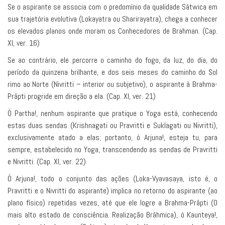
Se o aspirante se associa com o predomínio da qualidade Sátwica em
sua trajetória evolutiva (Lokayatra ou Sharirayatra), chega a conhecer
os elevados planos onde moram os Conhecedores de Brahman. (Cap.
XI, ver. 16)
Se ao contrário, ele percorre o caminho do fogo, da luz, do dia, do
período da quinzena brilhante, e dos seis meses do caminho do Sol
rimo ao Norte (Nivritti – interior ou subjetivo), o aspirante à Brahma-
Prâpti progride em direção a ela. (Cap. XI, ver. 21)
Ó Partha!, nenhum aspirante que pratique o Yoga está, conhecendo
estas duas sendas (Krishnagati ou Pravritti e Suklagati ou Nivritti),
exclusivamente atado a elas; portanto, ó Arjuna!, esteja tu, para
sempre, estabelecido no Yoga, transcendendo as sendas de Pravritti
e Nivritti. (Cap. XI, ver. 22)
Ó Arjuna!, todo o conjunto das ações (Loka-Vyavasaya, isto é, o
Pravritti e o Nivritti do aspirante) implica no retorno do aspirante (ao
plano físico) repetidas vezes, até que ele logre a Brahma-Prâpti (O
mais alto estado de consciência. Realização Brâhmica), ó Kaunteya!,