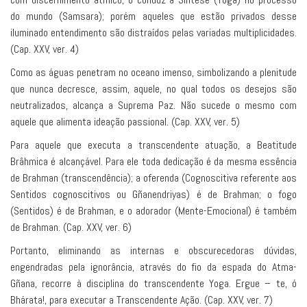
do mundo (Samsara); porém aqueles que estão privados desse
iluminado entendimento são distraídos pelas variadas multiplicidades.
(Cap. XXV, ver. 4)
Como as águas penetram no oceano imenso, simbolizando a plenitude
que nunca decresce, assim, aquele, no qual todos os desejos são
neutralizados, alcança a Suprema Paz. Não sucede o mesmo com
aquele que alimenta ideação passional. (Cap. XXV, ver. 5)
Para aquele que executa a transcendente atuação, a Beatitude
Brâhmica é alcançável. Para ele toda dedicação é da mesma essência
de Brahman (transcendência); a oferenda (Cognoscitiva referente aos
Sentidos cognoscitivos ou Gñanendriyas) é de Brahman; o fogo
(Sentidos) é de Brahman, e o adorador (Mente-Emocional) é também
de Brahman. (Cap. XXV, ver. 6)
Portanto, eliminando as internas e obscurecedoras dúvidas,
engendradas pela ignorância, através do fio da espada do Atma-
Gñana, recorre à disciplina do transcendente Yoga. Ergue – te, ó
Bhárata!, para executar a Transcendente Ação. (Cap. XXV, ver. 7)