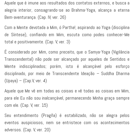
Aquele que é imune aos resultados dos contatos externos, e busca a
alegria interior, consagrando-se ao Brahma-Yoga, alcança a eterna
Bem-aventurança. (Cap. IV, ver. 26)
Com a Mente devotada a Mim, ó Partha!, aspirando ao Yoga (disciplina
de Síntese), confiando em Mim, escuta como podes conhecer-Me
total e positivamente. (Cap. V, ver. 3)
É considerado por Mim, como preceito, que o Samya-Yoga (Vigilância
Transcendental) não pode ser alcançado por aqueles de Sentidos e
Mente indisciplinados; porém, isto é alcançável pelo esforço
disciplinado, por meio de Transcendente Ideação – Suddha Dharma
(Upaya) – (Cap.V, ver. 4)
Aquele que Me vê em todas as coisas e vê todas as coisas em Mim,
para ele Eu não sou inalcançável, permanecendo Minha graça sempre
com ele. (Cap. V, ver. 15)
Seu entendimento (Pragña) é estabilizado, não se alegra pelos
eventos auspiciosos, nem se entristece com os acontecimentos
adversos. (Cap. V, ver. 20)