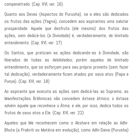
compenetrado. (Cap. XVI, ver. 16)
Quanto aos Devas (Aspectos do Purusha), se a eles são dedicados
os frutos das ações (Yagna), concedem aos aspirantes uma salutar
prosperidade. Aquele que desfruta (ele mesmo) dos frutos das
ações, sem dedicá-los (à Divindade) é, verdadeiramente, de limitado
entendimento. (Cap. XVI, ver. 17)
Os Santos, que praticam as ações dedicando-as à Divindade, são
liberados de todas as debilidades; porém aqueles de limitado
entendimento, que se esforçam para seu próprio proveito (sem fazer
tal dedicação), verdadeiramente ficam atados por seus atos (Papa e
Punya). (Cap. XVI, ver. 18)
Ao aspirante que executa as ações sem dedicá-las ao Supremo, as
Manifestações Brâhmicas não concedem êxtase átmico; o êxtase
advém àquele que reconhece o Átma; e ele, por isso, dedica todos os
frutos de seus atos a Ele. (Cap. XVI, ver. 22)
Aqueles que Me reconhecem como o Akshara em relação ao Adhi-
Bhuta (a Prakriti ou Matéria em evolução), como Adhi-Daiva (Purusha)