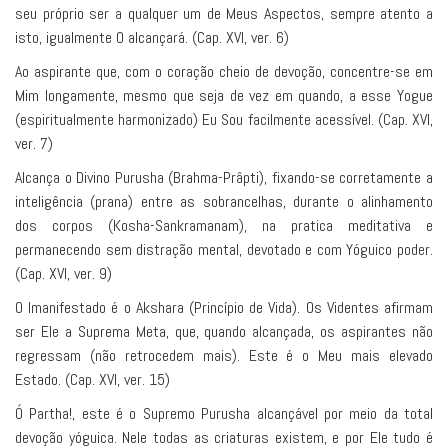
seu próprio ser a qualquer um de Meus Aspectos, sempre atento a
isto, igualmente O alcançará. (Cap. XVI, ver. 6)
Ao aspirante que, com o coração cheio de devoção, concentre-se em
Mim longamente, mesmo que seja de vez em quando, a esse Yogue
(espiritualmente harmonizado) Eu Sou facilmente acessível. (Cap. XVI,
ver. 7)
Alcança o Divino Purusha (Brahma-Prâpti), fixando-se corretamente a
inteligência (prana) entre as sobrancelhas, durante o alinhamento
dos corpos (Kosha-Sankramanam), na pratica meditativa e
permanecendo sem distração mental, devotado e com Yóguico poder.
(Cap. XVI, ver. 9)
O Imanifestado é o Akshara (Princípio de Vida). Os Videntes afirmam
ser Ele a Suprema Meta, que, quando alcançada, os aspirantes não
regressam (não retrocedem mais). Este é o Meu mais elevado
Estado. (Cap. XVI, ver. 15)
Ó Partha!, este é o Supremo Purusha alcançável por meio da total
devoção yóguica. Nele todas as criaturas existem, e por Ele tudo é