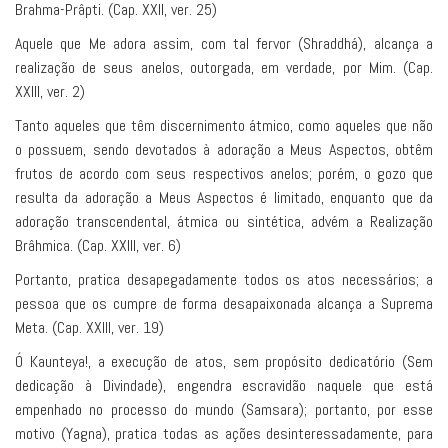
Brahma-Prâpti. (Cap. XXII, ver. 25)
Aquele que Me adora assim, com tal fervor (Shraddhá), alcança a
realização de seus anelos, outorgada, em verdade, por Mim. (Cap.
XXIII, ver. 2)
Tanto aqueles que têm discernimento átmico, como aqueles que não
o possuem, sendo devotados à adoração a Meus Aspectos, obtêm
frutos de acordo com seus respectivos anelos; porém, o gozo que
resulta da adoração a Meus Aspectos é limitado, enquanto que da
adoração transcendental, átmica ou sintética, advém a Realização
Brâhmica. (Cap. XXIII, ver. 6)
Portanto, pratica desapegadamente todos os atos necessários; a
pessoa que os cumpre de forma desapaixonada alcança a Suprema
Meta. (Cap. XXIII, ver. 19)
Ó Kaunteya!, a execução de atos, sem propósito dedicatório (Sem
dedicação à Divindade), engendra escravidão naquele que está
empenhado no processo do mundo (Samsara); portanto, por esse
motivo (Yagna), pratica todas as ações desinteressadamente, para