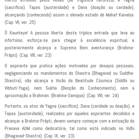
(sacrifício), Tapas (austeridade) e Dana (doação ou caridade),
alcançando (conhecendo) assim o elevado estado de Mahat-Kaivalya.
(Cap. VII, ver. 25)
Ó Kaunteya! A pessoa liberta desta tríplice entrada que leva ao
infortúnio, esforça-se para chegar à excelência espiritual, e
posteriormente alcança a Suprema Bem aventurança (Brahma-
Prâpti). (Cap. VIII, ver. 23)
O aspirante que pratica ações motivadas por desejos pessoais,
negligenciando os mandamentos do Shastra (Bhagavad ou Suddha-
Shastra), não alcança a Visão da Beatitude Cósmica (Siddhi ou
Vibhuti-Yoga), nem Sukha (Benção do Conhecimento), nem a
aproximação a Brahman. (Brahma-Samipya). (Cap. VIII, ver. 24)
Portanto, os atos de Yagna (sacrifício), Dana (caridade ou doação), e
Tapas (austeridade), realizados por aqueles aspirantes decididos a
alcançar a Brahma-Prâpti, devem sempre começar com a entoação do
Pranava AUM como dedicatória, tal como está indicado no Vidhi
(Bhagavad-Shastra). (Cap. IX, ver. 23)