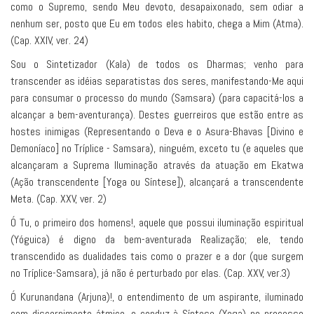
como o Supremo, sendo Meu devoto, desapaixonado, sem odiar a
nenhum ser, posto que Eu em todos eles habito, chega a Mim (Atma).
(Cap. XXIV, ver. 24)
Sou o Sintetizador (Kala) de todos os Dharmas; venho para
transcender as idéias separatistas dos seres, manifestando-Me aqui
para consumar o processo do mundo (Samsara) (para capacitá-los a
alcançar a bem-aventurança). Destes guerreiros que estão entre as
hostes inimigas (Representando o Deva e o Asura-Bhavas [Divino e
Demoníaco] no Tríplice - Samsara), ninguém, exceto tu (e aqueles que
alcançaram a Suprema Iluminação através da atuação em Ekatwa
(Ação transcendente [Yoga ou Síntese]), alcançará a transcendente
Meta. (Cap. XXV, ver. 2)
Ó Tu, o primeiro dos homens!, aquele que possui iluminação espiritual
(Yóguica) é digno da bem-aventurada Realização; ele, tendo
transcendido as dualidades tais como o prazer e a dor (que surgem
no Tríplice-Samsara), já não é perturbado por elas. (Cap. XXV, ver.3)
Ó Kurunandana (Arjuna)!, o entendimento de um aspirante, iluminado
com discernimento átmico, o conduz à Síntese (Yoga) no processo