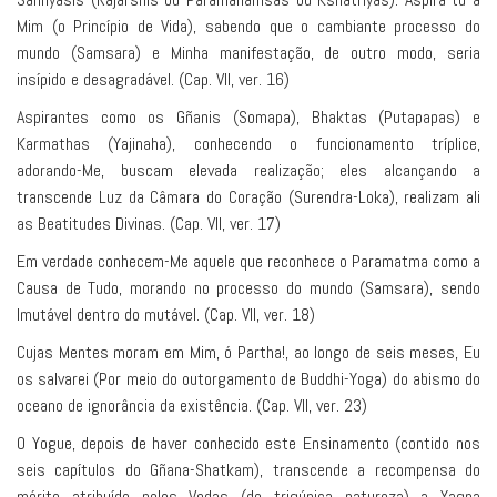
Mim (o Princípio de Vida), sabendo que o cambiante processo do
mundo (Samsara) e Minha manifestação, de outro modo, seria
insípido e desagradável. (Cap. VII, ver. 16)
Aspirantes como os Gñanis (Somapa), Bhaktas (Putapapas) e
Karmathas (Yajinaha), conhecendo o funcionamento tríplice,
adorando-Me, buscam elevada realização; eles alcançando a
transcende Luz da Câmara do Coração (Surendra-Loka), realizam ali
as Beatitudes Divinas. (Cap. VII, ver. 17)
Em verdade conhecem-Me aquele que reconhece o Paramatma como a
Causa de Tudo, morando no processo do mundo (Samsara), sendo
Imutável dentro do mutável. (Cap. VII, ver. 18)
Cujas Mentes moram em Mim, ó Partha!, ao longo de seis meses, Eu
os salvarei (Por meio do outorgamento de Buddhi-Yoga) do abismo do
oceano de ignorância da existência. (Cap. VII, ver. 23)
O Yogue, depois de haver conhecido este Ensinamento (contido nos
seis capítulos do Gñana-Shatkam), transcende a recompensa do
mérito atribuído pelos Vedas (de trigúnica natureza) a Yagna