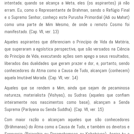
intentada; quando se alcança a Meta, eles (os aspirantes) já não
erram. Eu, como o Representante de Brahman, sendo o Refúgio Final
e o Supremo Senhor, conheço este Purusha Primordial (Adi ou Mahat)
como uma parte de Mim Mesmo, de onde o remoto Cosmo foi
manifestado. (Cap. VII, ver. 13)
Aqueles aspirantes que diferenciam o Princípio de Vida da Matéria,
que superaram a egoística perspectiva, que são versados na Ciência
do Princípio de Vida, executando ações sem apego a seus resultados,
liberados das dualidades que geram prazer e dor, e, portanto, sendo
conhecedores do Atma como a Causa de Tudo, alcançam (conhecem)
aquela Imutável Morada. (Cap. VII, ver. 14)
Aqueles que se rendem a Mim, ainda que sejam de pecaminosa
natureza, materialista (Vishyas), ou Sudras (aqueles que confiam
inteiramente nos nascimentos como base), alcançam a Senda
Suprema (Parâyana ou Senda Suddha). (Cap. VII, ver. 15)
Com maior razão o alcançam aqueles que são conhecedores
(Brâhmanas) do Átma como a Causa de Tudo, e também os devotos e
Sannyasis (Rajarshis ou Paramahamsas ou Kshatriyas). Aspira tu a