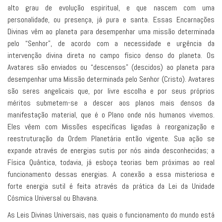
alto grau de evolução espiritual, e que nascem com uma
personalidade, ou presença, já pura e santa. Essas Encarnações
Divinas vêm ao planeta para desempenhar uma missão determinada
pelo “Senhor”, de acordo com a necessidade e urgência da
intervenção divina direta no campo físico denso do planeta. Os
Avatares são enviados ou “descensos” (descidos) ao planeta para
desempenhar uma Missão determinada pelo Senhor (Cristo). Avatares
são seres angelicais que, por livre escolha e por seus próprios
méritos submetem-se a descer aos planos mais densos da
manifestação material, que é o Plano onde nós humanos vivemos.
Eles vêem com Missões específicas ligadas à reorganização e
reestruturação da Ordem Planetária então vigente. Sua ação se
expande através de energias sutis por nós ainda desconhecidas; a
Física Quântica, todavia, já esboça teorias bem próximas ao real
funcionamento dessas energias. A conexão a essa misteriosa e
forte energia sutil é feita através da prática da Lei da Unidade
Cósmica Universal ou Bhavana.
As Leis Divinas Universais, nas quais o funcionamento do mundo está