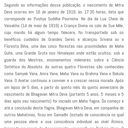
Segundo as informações dessa publicação, o nascimento de Mitra
Deva ocorreu em 16 de janeiro de 1919, às 17:30 horas, data que
corresponde ao Pushya Suddha Pournima. No dia da Lua Cheia de
Vaisakha (14 de maio de 1919) a Criança Divina no colo de Sua Mãe,
cujo marido há algum tempo falecera, foi transportada sob os
benéficos cuidados de Grandes Seres e alcançou Srivana ou a
Floresta Bilva, uma das cinco florestas nas proximidades de Maha
Guha, uma Grande Gruta nos Himalayas onde estão ocultos, sob a
guarda dos Mestres, ensinamentos milenares sobre a Ciência
Sintética do Absoluto. As outras quatro Florestas são conhecidas
como Samyak Vana, Amra Vana, Maha Vana ou Brahma Vana e Bakula
Vana. O Avatar continuou a conviver e a crescer nessa morada. Após
um lapso de 5 dias, a partir do quinto mês do quinto aniversário de
nascimento de Bhagavan Mitra Deva (portanto 5 anos, 5 meses e 5
dias após seu nascimento) foi iniciado um Maha Yagna. Do começo e
até a conclusão deste Yagna, Bhagavan Mitra Deva, em companhia de
outros Mahatmas, ficou em Samadhi (estado de consciência no qual
uma pessoa eleva a sua consciência individual ao nível Átmico,