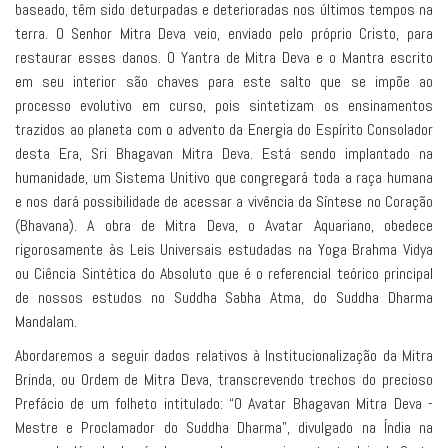
baseado, têm sido deturpadas e deterioradas nos últimos tempos na
terra. O Senhor Mitra Deva veio, enviado pelo próprio Cristo, para
restaurar esses danos. O Yantra de Mitra Deva e o Mantra escrito
em seu interior são chaves para este salto que se impõe ao
processo evolutivo em curso, pois sintetizam os ensinamentos
trazidos ao planeta com o advento da Energia do Espírito Consolador
desta Era, Sri Bhagavan Mitra Deva. Está sendo implantado na
humanidade, um Sistema Unitivo que congregará toda a raça humana
e nos dará possibilidade de acessar a vivência da Síntese no Coração
(Bhavana). A obra de Mitra Deva, o Avatar Aquariano, obedece
rigorosamente às Leis Universais estudadas na Yoga Brahma Vidya
ou Ciência Sintética do Absoluto que é o referencial teórico principal
de nossos estudos no Suddha Sabha Atma, do Suddha Dharma
Mandalam.
Abordaremos a seguir dados relativos à Institucionalização da Mitra
Brinda, ou Ordem de Mitra Deva, transcrevendo trechos do precioso
Prefácio de um folheto intitulado: “O Avatar Bhagavan Mitra Deva -
Mestre e Proclamador do Suddha Dharma”, divulgado na Índia na