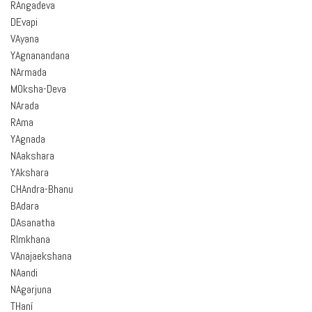
RAngadeva
DEvapi
VAyana
YAgnanandana
NArmada
MOksha-Deva
NArada
RAma
YAgnada
NAakshara
YAkshara
CHAndra-Bhanu
BAdara
DAsanatha
RImkhana
VAnajaekshana
NAandi
NAgarjuna
THaní