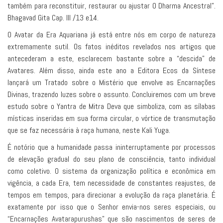
também para reconstituir, restaurar ou ajustar O Dharma Ancestral”.
Bhagavad Gita Cap. III /13 e14.
O Avatar da Era Aquariana já está entre nós em corpo de natureza
extremamente sutil. Os fatos inéditos revelados nos artigos que
antecederam a este, esclarecem bastante sobre a “descida” de
Avatares. Além disso, ainda este ano a Editora Ecos da Síntese
lançará um Tratado sobre o Mistério que envolve as Encarnações
Divinas, trazendo luzes sobre o assunto. Concluiremos com um breve
estudo sobre o Yantra de Mitra Deva que simboliza, com as sílabas
místicas inseridas em sua forma circular, o vórtice de transmutação
que se faz necessária à raça humana, neste Kali Yuga.
É notório que a humanidade passa ininterruptamente por processos
de elevação gradual do seu plano de consciência, tanto individual
como coletivo. O sistema da organização política e econômica em
vigência, a cada Era, tem necessidade de constantes reajustes, de
tempos em tempos, para direcionar a evolução da raça planetária. É
exatamente por isso que o Senhor envia-nos seres especiais, ou
“Encarnações Avatarapurushas” que são nascimentos de seres de