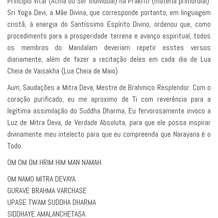
Princípio Vital (Atma ou Ser Individual) na Prakriti (matéria primordial).
Sri Yoga Devi, a Mãe Divina, que corresponde portanto, em linguagem
cristã, à energia do Santíssimo Espírito Divino, ordenou que, como
procedimento para a prosperidade terrena e avanço espiritual, todos
os membros do Mandalam deveriam repetir esstes versos
diariamente, além de fazer a recitação deles em cada dia de Lua
Cheia de Vaisakha (Lua Cheia de Maio).
Aum, Saudações a Mitra Deva, Mestre de Brahmico Resplendor. Com o
coração purificado, eu me aproximo de Ti com reverência para a
legítima assimilação do Suddha Dharma, Eu fervorosamente invoco a
Luz de Mitra Deva, de Verdade Absoluta, para que ele possa inspirar
divinamente meu intelecto para que eu compreenda que Narayana é o
Todo.
OM OM OM HRIM HIM MAN NAMAH.
OM NAMO MITRA DEVAYA
GURAVE BRAHMA VARCHASE
UPASE TWAM SUDDHA DHARMA
SIDDHAYE AMALANCHETASA