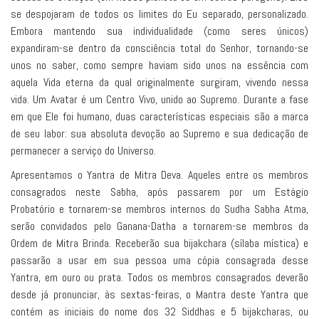
se despojaram de todos os limites do Eu separado, personalizado.
Embora mantendo sua individualidade (como seres únicos)
expandiram-se dentro da consciência total do Senhor, tornando-se
unos no saber, como sempre haviam sido unos na essência com
aquela Vida eterna da qual originalmente surgiram, vivendo nessa
vida. Um Avatar é um Centro Vivo, unido ao Supremo. Durante a fase
em que Ele foi humano, duas características especiais são a marca
de seu labor: sua absoluta devoção ao Supremo e sua dedicação de
permanecer a serviço do Universo.
Apresentamos o Yantra de Mitra Deva. Aqueles entre os membros
consagrados neste Sabha, após passarem por um Estágio
Probatório e tornarem-se membros internos do Sudha Sabha Atma,
serão convidados pelo Ganana-Datha a tornarem-se membros da
Ordem de Mitra Brinda. Receberão sua bijakchara (sílaba mística) e
passarão a usar em sua pessoa uma cópia consagrada desse
Yantra, em ouro ou prata. Todos os membros consagrados deverão
desde já pronunciar, às sextas-feiras, o Mantra deste Yantra que
contém as iniciais do nome dos 32 Siddhas e 5 bijakcharas, ou