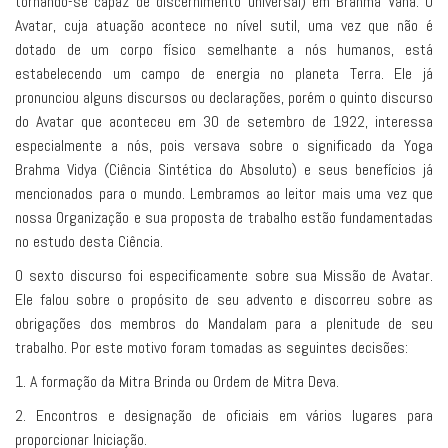
tornando-se capaz de discernimento universal) em Brahma Vana. O
Avatar, cuja atuação acontece no nível sutil, uma vez que não é
dotado de um corpo físico semelhante a nós humanos, está
estabelecendo um campo de energia no planeta Terra. Ele já
pronunciou alguns discursos ou declarações, porém o quinto discurso
do Avatar que aconteceu em 30 de setembro de 1922, interessa
especialmente a nós, pois versava sobre o significado da Yoga
Brahma Vidya (Ciência Sintética do Absoluto) e seus benefícios já
mencionados para o mundo. Lembramos ao leitor mais uma vez que
nossa Organização e sua proposta de trabalho estão fundamentadas
no estudo desta Ciência.
O sexto discurso foi especificamente sobre sua Missão de Avatar.
Ele falou sobre o propósito de seu advento e discorreu sobre as
obrigações dos membros do Mandalam para a plenitude de seu
trabalho. Por este motivo foram tomadas as seguintes decisões:
1. A formação da Mitra Brinda ou Ordem de Mitra Deva.
2. Encontros e designação de oficiais em vários lugares para
proporcionar Iniciação.