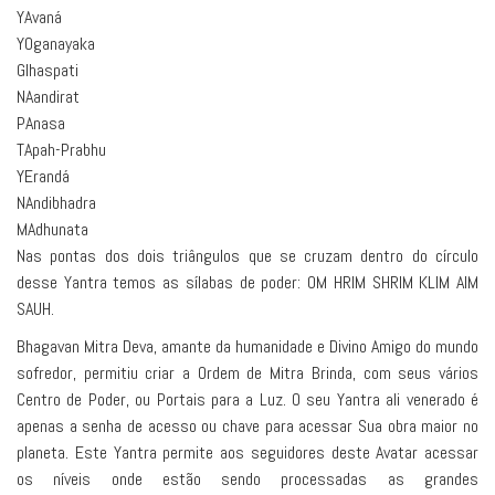
YAvaná
YOganayaka
GIhaspati
NAandirat
PAnasa
TApah-Prabhu
YErandá
NAndibhadra
MAdhunata
Nas pontas dos dois triângulos que se cruzam dentro do círculo
desse Yantra temos as sílabas de poder: OM HRIM SHRIM KLIM AIM
SAUH.
Bhagavan Mitra Deva, amante da humanidade e Divino Amigo do mundo
sofredor, permitiu criar a Ordem de Mitra Brinda, com seus vários
Centro de Poder, ou Portais para a Luz. O seu Yantra ali venerado é
apenas a senha de acesso ou chave para acessar Sua obra maior no
planeta. Este Yantra permite aos seguidores deste Avatar acessar
os níveis onde estão sendo processadas as grandes