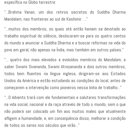
específica no Globo terrestre:
“...Brahma Vanan, um dos retiros secretos do Suddha Dharma
Mandalam, nas fronteiras ao sul de Kashimir. ...”
“...muitos dos membros, os quais até então haviam se devotado ao
trabalho espiritual do silêncio, deslocaram-se para os quatro cantos
do mundo a anunciar a Suddha Dharma e a buscar reformas na vida do
povo em geral, não apenas na Índia, mas também em outros países.”
“... quatro dos mais elevados e evoluídos membros do Mandalam, a
saber Swami Sivananda, Swami Atreyananda e dois outros membros,
todos bem fluentes na língua inglesa, dirigiram-se aos Estados
Unidos da América e estão estudando as condições do local, antes de
começarem a intervenção como pioneiros nessa linha de trabalho...”
“...O Advento trará com ele fundamentais e salutares transformações
na vida social, nacional e da raça através de todo o mundo, sem o que
não poderá ser colocado um fim aos muitos males que atualmente
afligem a humanidade, e, em conseqüência disso, melhorar a condição
de todos os seres nos séculos que virão...”