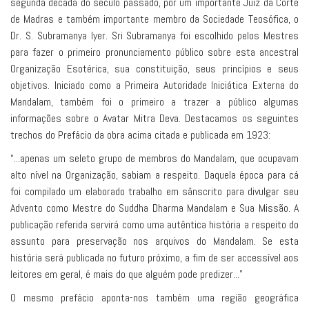
segunda década do século passado, por um importante Juiz da Corte
de Madras e também importante membro da Sociedade Teosófica, o
Dr. S. Subramanya Iyer. Sri Subramanya foi escolhido pelos Mestres
para fazer o primeiro pronunciamento público sobre esta ancestral
Organização Esotérica, sua constituição, seus princípios e seus
objetivos. Iniciado como a Primeira Autoridade Iniciática Externa do
Mandalam, também foi o primeiro a trazer a público algumas
informações sobre o Avatar Mitra Deva. Destacamos os seguintes
trechos do Prefácio da obra acima citada e publicada em 1923:
“...apenas um seleto grupo de membros do Mandalam, que ocupavam
alto nível na Organização, sabiam a respeito. Daquela época para cá
foi compilado um elaborado trabalho em sânscrito para divulgar seu
Advento como Mestre do Suddha Dharma Mandalam e Sua Missão. A
publicação referida servirá como uma autêntica história a respeito do
assunto para preservação nos arquivos do Mandalam. Se esta
história será publicada no futuro próximo, a fim de ser accessível aos
leitores em geral, é mais do que alguém pode predizer...”
O mesmo prefácio aponta-nos também uma região geográfica