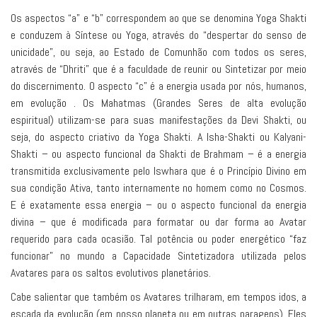
Os aspectos “a” e “b” correspondem ao que se denomina Yoga Shakti
e conduzem à Síntese ou Yoga, através do “despertar do senso de
unicidade”, ou seja, ao Estado de Comunhão com todos os seres,
através de “Dhriti” que é a faculdade de reunir ou Sintetizar por meio
do discernimento. O aspecto “c” é a energia usada por nós, humanos,
em evolução . Os Mahatmas (Grandes Seres de alta evolução
espiritual) utilizam-se para suas manifestações da Devi Shakti, ou
seja, do aspecto criativo da Yoga Shakti. A Isha-Shakti ou Kalyani-
Shakti – ou aspecto funcional da Shakti de Brahmam – é a energia
transmitida exclusivamente pelo Iswhara que é o Princípio Divino em
sua condição Ativa, tanto internamente no homem como no Cosmos.
E é exatamente essa energia – ou o aspecto funcional da energia
divina – que é modificada para formatar ou dar forma ao Avatar
requerido para cada ocasião. Tal potência ou poder energético “faz
funcionar” no mundo a Capacidade Sintetizadora utilizada pelos
Avatares para os saltos evolutivos planetários.
Cabe salientar que também os Avatares trilharam, em tempos idos, a
escada da evolução (em nosso planeta ou em outras paragens). Eles